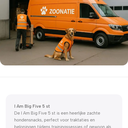
5% korting met code
WELKOM5
0
00
00
00
Dagen
Hr
Min
Sc
I Am Big Five 5 st
De I Am Big Five 5 st is een heerlijke zachte
hondensnacks, perfect voor traktaties en
beloningen tijdens trainingssessies of gewoon als