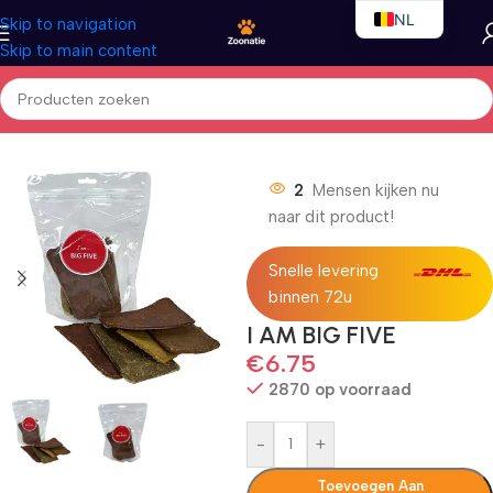
NL
Skip to navigation
Skip to main content
EN
FR
Home
/
Honden
/
Hondensnacks
2
Mensen kijken nu
naar dit product!
Snelle levering
binnen 72u
I AM BIG FIVE
€
6.75
2870 op voorraad
-
+
Toevoegen Aan