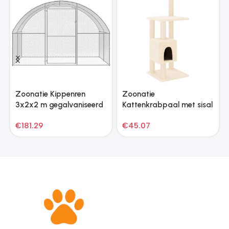
Zoonatie Kippenren
Zoonatie
3x2x2 m gegalvaniseerd
Kattenkrabpaal met sisal
staal
krabpalen 104 cm
€
181.29
€
45.07
crèmekleurig