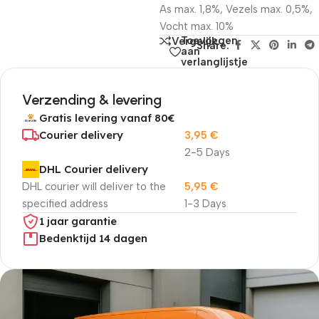
As max. 1,8%, Vezels max. 0,5%,
Vocht max. 10%
Toevoegen
Vergelijk
Share:
aan
verlanglijstje
Verzending & levering
Gratis levering vanaf 80€
Courier delivery
3,95
€
2-5 Days
DHL Courier delivery
DHL courier will deliver to the
5,95
€
specified address
1-3 Days
1 jaar garantie
Bedenktijd 14 dagen