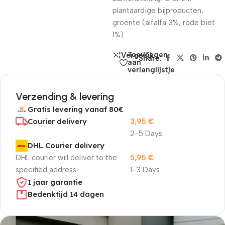
plantaardige bijproducten,
groente (alfalfa 3%, rode biet
1%)
Toevoegen
Vergelijk
Share:
aan
verlanglijstje
Verzending & levering
Gratis levering vanaf 80€
Courier delivery
3,95
€
2-5 Days
DHL Courier delivery
DHL courier will deliver to the
5,95
€
specified address
1-3 Days
1 jaar garantie
Bedenktijd 14 dagen