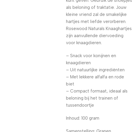
kunt geven. Gebruik de snoepjes
als beloning of traktatie. Jouw
kleine vriend zal de smakelijke
hartjes met liefde verorberen.
Rosewood Naturals Knaaghartjes
zijn aanvullende diervoeding
voor knaagdieren.
– Snack voor konijnen en
knaagdieren
– Uit natuurlijke ingrediënten
– Met lekkere alfalfa en rode
biet
– Compact formaat, ideaal als
beloning bij het trainen of
tussendoortje
Inhoud: 100 gram
Samenstelling:
Granen,