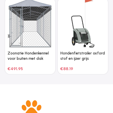
Zoonatie Hondenkennel
Hondenfietstrailer oxford
voor buiten met dak
stof en ijzer grijs
760x190x225 m
€
491.95
€
88.19