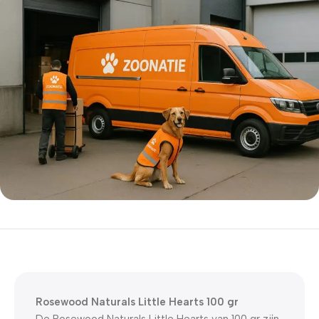
5% korting met code
WELKOM5
0
00
00
00
Dagen
Hr
Min
Sc
Rosewood Naturals Little Hearts 100 gr
De Rosewood Naturals Little Hearts van 100 gr zijn