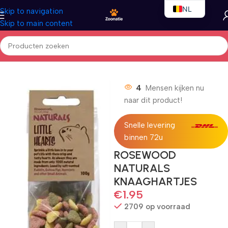
NL
Skip to navigation
Skip to main content
EN
FR
Home
/
Kleindieren
/
Kleindierensnacks hard
4
Mensen kijken nu
naar dit product!
Snelle levering
binnen 72u
ROSEWOOD
NATURALS
KNAAGHARTJES
€
1.95
2709 op voorraad