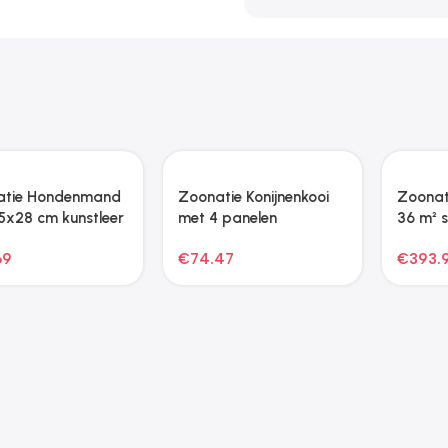
Zoonatie Hondenmand
80x45x30 cm fluweel
blauw
€
73.49
Zoonatie Hondenmand
70x45x30 cm fluweel
crèmekleurig
€
72.51