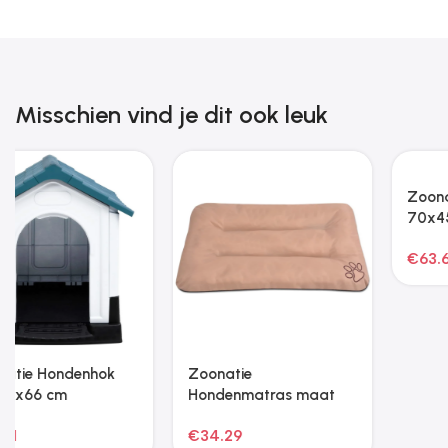
Misschien vind je dit ook leuk
Zoonatie
Zoonatie Hondenmand
Hondenmatras maat
70x40x24 cm stof
XL zwart
zwart
€
22.53
€
63.69