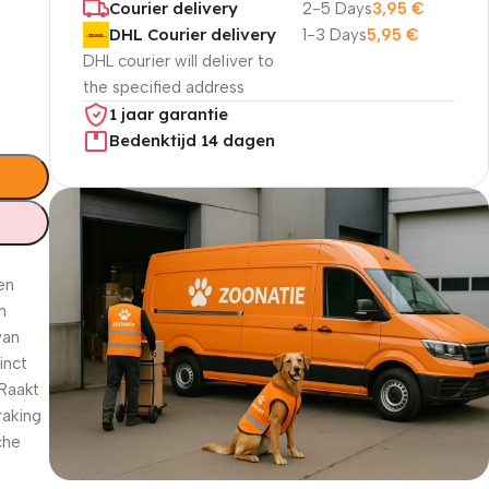
Courier delivery
2-5 Days
3,95
€
DHL Courier delivery
1-3 Days
5,95
€
DHL courier will deliver to
the specified address
1 jaar garantie
Bedenktijd 14 dagen
en
n
van
inct
 Raakt
raking
che