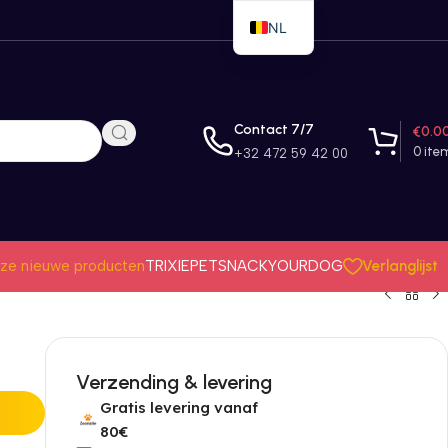
NL
EN
FR
Contact 7/7
€
0.0
0
ite
+32 472 59 42 00
Verlanglijst
ze nieuwe producten
TRIXIE
PETSNACK
YOURDOG
Verzending & levering
Gratis levering vanaf
80€