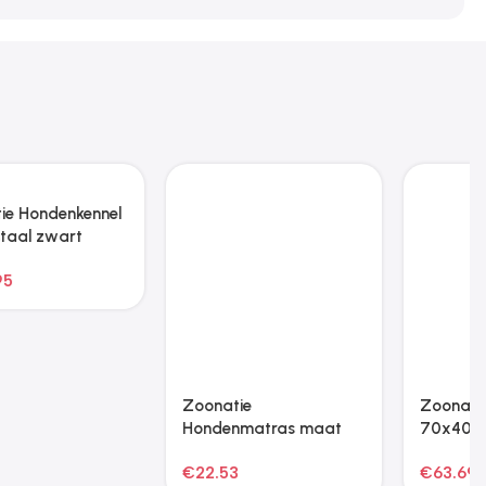
Zoonatie Hondenmand
Zoonatie Hondenmand
70x45x28 cm kunstleer
100x54x33 cm fluweel
zwart
zwart
€
64.67
€
89.17