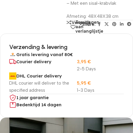
– Met een sisal-krabvlak
Afmeting: 48X48X38 cm
Toevoegen
Vergelijk
Share:
aan
verlanglijstje
Verzending & levering
Gratis levering vanaf 80€
Courier delivery
3,95
€
2-5 Days
DHL Courier delivery
DHL courier will deliver to the
5,95
€
specified address
1-3 Days
1 jaar garantie
Bedenktijd 14 dagen