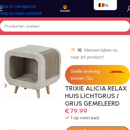
NL
Skip to navigation
Skip to main content
EN
FR
Home
/
Katten
/
Kattenbedden
10
Mensen kijken nu
naar dit product!
Snelle levering
binnen 72u
TRIXIE ALICIA RELAX
HUIS LICHTGRIJS /
GRIJS GEMELEERD
€
79.99
1 op voorraad