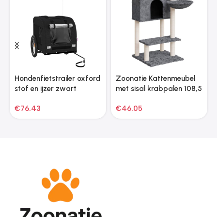
Hondenfietstrailer oxford
Zoonatie Kattenmeubel
stof en ijzer zwart
met sisal krabpalen 108,5
cm donkergrijs
€
76.43
€
46.05