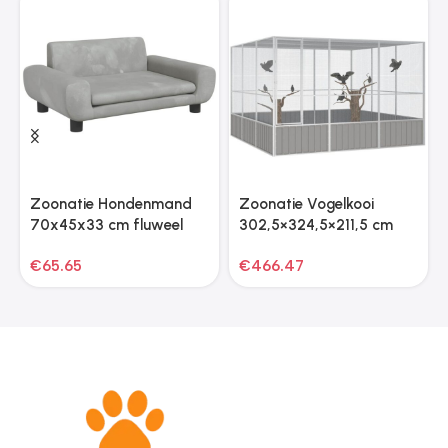
Zoonatie Hondenmand
Zoonatie Vogelkooi
70x45x33 cm fluweel
302,5×324,5×211,5 cm
lichtgrijs
gegalvaniseerd staal grijs
€
65.65
€
466.47