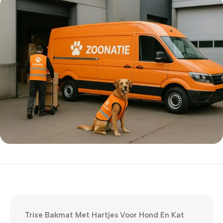
5% korting met code
WELKOM5
0
00
00
00
Dagen
Hr
Min
Sc
Trixe Bakmat Met Hartjes Voor Hond En Kat