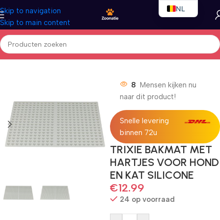
NL
Skip to navigation
Skip to main content
EN
FR
Home
/
DIVERSEN
8
Mensen kijken nu
naar dit product!
Snelle levering
binnen 72u
TRIXIE BAKMAT MET
HARTJES VOOR HOND
EN KAT SILICONE
€
12.99
24 op voorraad