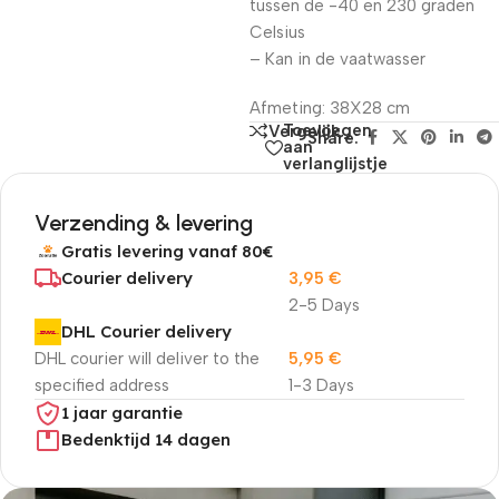
tussen de -40 en 230 graden
Celsius
– Kan in de vaatwasser
Afmeting: 38X28 cm
Toevoegen
Vergelijk
Share:
aan
verlanglijstje
Verzending & levering
Gratis levering vanaf 80€
Courier delivery
3,95
€
2-5 Days
DHL Courier delivery
DHL courier will deliver to the
5,95
€
specified address
1-3 Days
1 jaar garantie
Bedenktijd 14 dagen