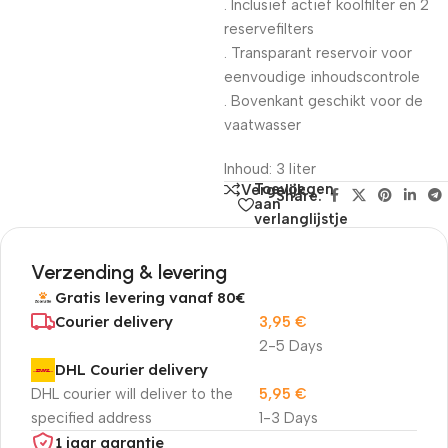
. Inclusief actief koolfilter en 2
reservefilters
. Transparant reservoir voor
eenvoudige inhoudscontrole
. Bovenkant geschikt voor de
vaatwasser
Inhoud: 3 liter
Toevoegen
Vergelijk
Share:
aan
verlanglijstje
Verzending & levering
Gratis levering vanaf 80€
Courier delivery
3,95
€
2-5 Days
DHL Courier delivery
DHL courier will deliver to the
5,95
€
specified address
1-3 Days
1 jaar garantie