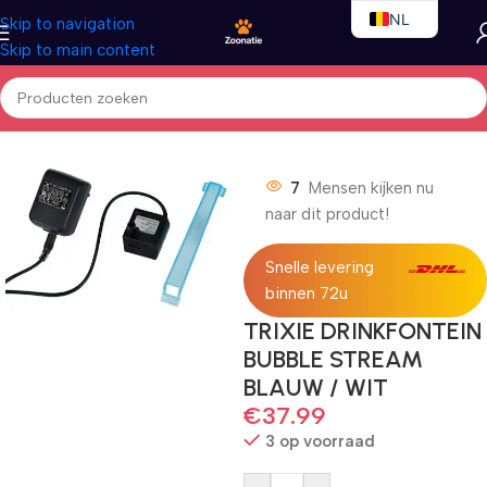
NL
Skip to navigation
Skip to main content
EN
FR
Home
/
Honden
/
Outdoor
7
Mensen kijken nu
naar dit product!
Snelle levering
binnen 72u
TRIXIE DRINKFONTEIN
BUBBLE STREAM
BLAUW / WIT
€
37.99
3 op voorraad