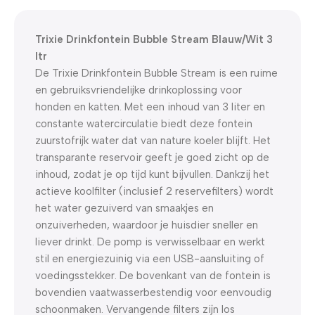
0
00
00
00
Dagen
Hr
Min
Sc
Trixie Drinkfontein Bubble Stream Blauw/Wit 3
ltr
De Trixie Drinkfontein Bubble Stream is een ruime
en gebruiksvriendelijke drinkoplossing voor
honden en katten. Met een inhoud van 3 liter en
constante watercirculatie biedt deze fontein
zuurstofrijk water dat van nature koeler blijft. Het
transparante reservoir geeft je goed zicht op de
inhoud, zodat je op tijd kunt bijvullen. Dankzij het
actieve koolfilter (inclusief 2 reservefilters) wordt
het water gezuiverd van smaakjes en
onzuiverheden, waardoor je huisdier sneller en
liever drinkt. De pomp is verwisselbaar en werkt
stil en energiezuinig via een USB-aansluiting of
voedingsstekker. De bovenkant van de fontein is
bovendien vaatwasserbestendig voor eenvoudig
schoonmaken. Vervangende filters zijn los