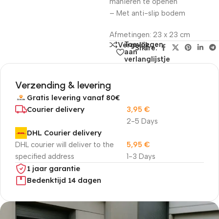
manieren te openen
– Met anti-slip bodem
Afmetingen: 23 x 23 cm
Toevoegen
Vergelijk
Share:
aan
verlanglijstje
Verzending & levering
Gratis levering vanaf 80€
Courier delivery
3,95
€
2-5 Days
DHL Courier delivery
DHL courier will deliver to the
5,95
€
specified address
1-3 Days
1 jaar garantie
Bedenktijd 14 dagen