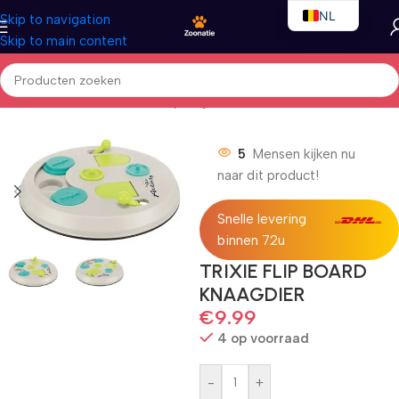
NL
Skip to navigation
Skip to main content
EN
FR
Home
/
Kleindieren
/
Kleindierspeelgoed
5
Mensen kijken nu
naar dit product!
Snelle levering
binnen 72u
TRIXIE FLIP BOARD
KNAAGDIER
€
9.99
4 op voorraad
-
+