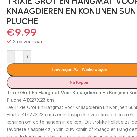
TRIXIE GROT EN HANGMAT VOO
KNAAGDIEREN EN KONIJNEN SU
PLUCHE
€
9.99
2 op voorraad
-
+
Toevoegen Aan Winkelwagen
Nu Kopen
Trixie Grot En Hangmat Voor Knaagdieren En Konijnen Su
Pluche 41X27X23 cm
De Trixie Grot En Hangmat Voor Knaagdieren En Konijnen Sun
Pluche 41X27X23 cm is een slaapplekje voor knaagdieren en
konijnen om op te hangen in de kooi. Dit vrolijke holletje zal d
favoriete slaapplek zijn van jouw konijn of knaagdier. Hang de
op in de kooi aan de haakjes op een plek waar jouw kleine vrie