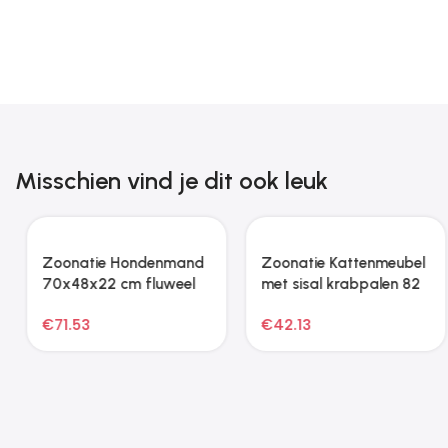
Misschien vind je dit ook leuk
Zoonatie Hondenmand
Zoonatie Kattenmeubel
70x48x22 cm fluweel
met sisal krabpalen 82
crèmekleurig
cm donkergrijs
€
71.53
€
42.13