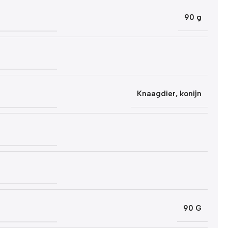
90 g
Knaagdier
,
konijn
90 G