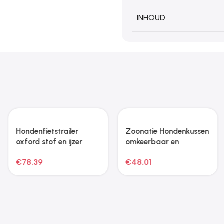
INHOUD
Hondenfietstrailer
Zoonatie Hondenkussen
oxford stof en ijzer
omkeerbaar en
rood en grijs
wasbaar 85x70x20
€
78.39
€
48.01
cm grijs en zwart