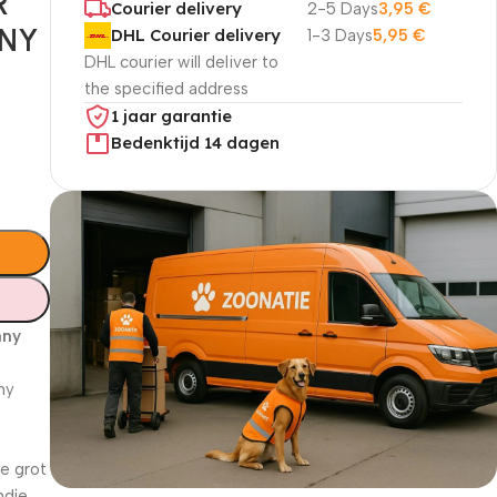
R
Courier delivery
2-5 Days
3,95
€
NNY
DHL Courier delivery
1-3 Days
5,95
€
DHL courier will deliver to
the specified address
1 jaar garantie
Bedenktijd 14 dagen
nny
ny
e
ze grot
ndje