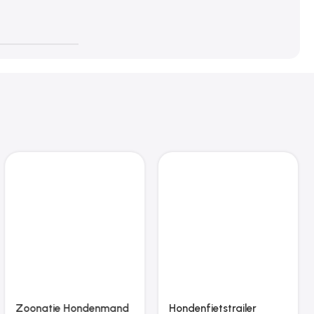
Zoonatie Hondenmand
Hondenfietstrailer
100x54x33 cm fluweel
oxford stof en ijzer
zwart
oranje en zwart
€
89.17
€
78.39