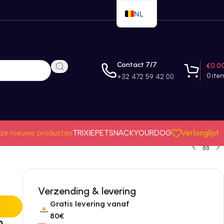
NL
EN
FR
Contact 7/7
€
0.0
0
ite
+32 472 59 42 00
Verlanglijst
ze nieuwe producten
TRIXIE
PETSNACK
YOURDOG
Verzending & levering
Gratis levering vanaf
80€