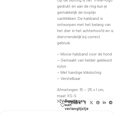
Op de sluiting is het Trixie-logo
gedrukt en aan de ring kun je
gemakkelijk de looplijn
vastklikken. De halsband is
ontworpen met het belang van
het dier in het achterhoofd en is
diervriendelijk bij correct
gebruik.
– Mooie halsband voor de hond
– Gemaakt van helder gekleurd
nylon
– Met handige kliksluiting
– Verstelbaar
Afmetingen: 15 – 25 x 1 cm,
maat XS-S
Toevoegen
Vergelijk
Share:
aan
verlanglijstje