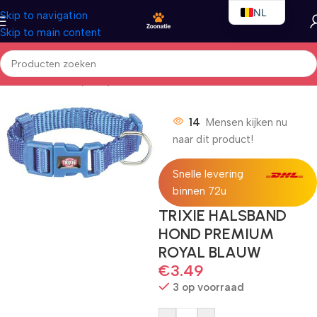
NL
Skip to navigation
Skip to main content
EN
FR
Home
/
Honden
/
Nylon lijnen
14
Mensen kijken nu
naar dit product!
Snelle levering
binnen 72u
TRIXIE HALSBAND
HOND PREMIUM
ROYAL BLAUW
€
3.49
3 op voorraad