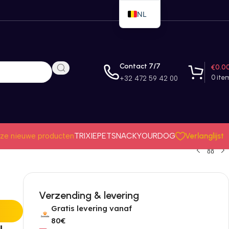
NL
EN
FR
Contact 7/7
€
0.0
0
ite
+32 472 59 42 00
Verlanglijst
ze nieuwe producten
TRIXIE
PETSNACK
YOURDOG
Verzending & levering
Gratis levering vanaf
80€