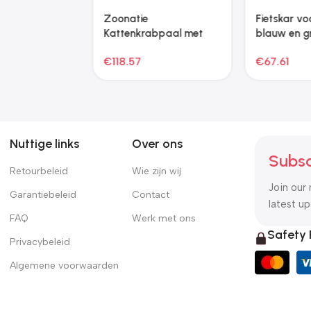
Zoonatie Hondenmand
70x45x28 cm kunstleer
bruin
€
62.71
Nuttige links
Over ons
Subsc
Retourbeleid
Wie zijn wij
Join our 
Garantiebeleid
Contact
latest u
FAQ
Werk met ons
Safety
Privacybeleid
Algemene voorwaarden