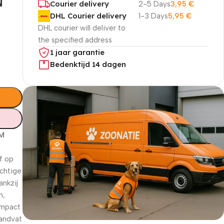
N
Courier delivery
2-5 Days
3,95
€
DHL Courier delivery
1-3 Days
5,95
€
DHL courier will deliver to
the specified address
1 jaar garantie
Bedenktijd 14 dagen
CM
f op
achtige
ankzij
n,
ompact
handvat