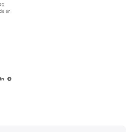
weg
5% korting met code
wde en
WELKOM5
0
00
00
00
Dagen
Hr
Min
Sc