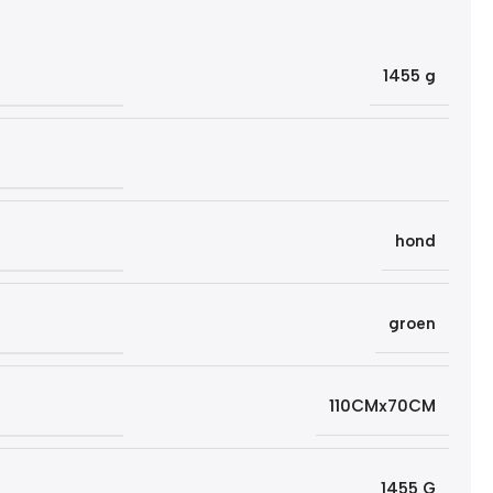
1455 g
hond
groen
110CMx70CM
1455 G