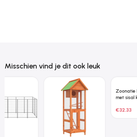
Misschien vind je dit ook leuk
Zoonatie
Fietskar voor huisdieren,
Kattenkrabpaal met
blauw en grijs Oxford-
sisal krabpalen 230-
stof en ijzer
€
118.57
€
67.61
260 cm grijs