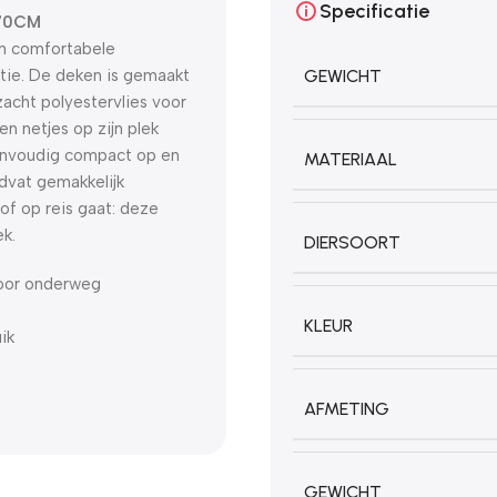
Specificatie
X70CM
en comfortabele
tie. De deken is gemaakt
GEWICHT
acht polyestervlies voor
en netjes op zijn plek
eenvoudig compact op en
MATERIAAL
dvat gemakkelijk
f op reis gaat: deze
ek.
DIERSOORT
voor onderweg
KLEUR
ik
AFMETING
GEWICHT