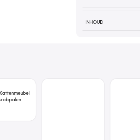
INHOUD
Zoonatie Hondenkennel
6 m² staal zwart
€
243.03