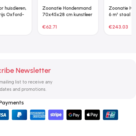
Zoonatie Kattenmeubel
Zoonatie Drakenstenen
met sisal krabpalen 167
gemende kleur 10 kg 10-
cm lichtgrijs
30 cm
€
47.03
€
34.29
ribe Newsletter
mailing list to receive any
pdates and promotions.
 Payments