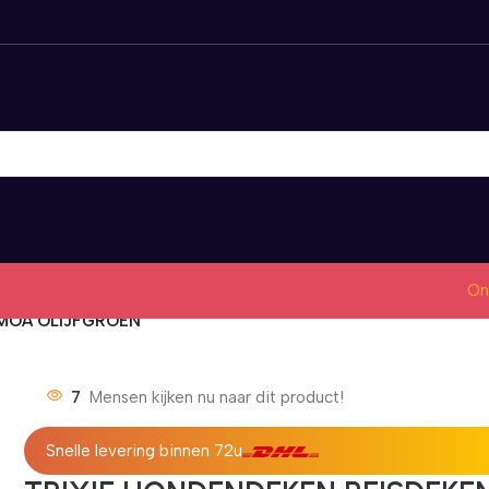
On
AMOA OLIJFGROEN
7
Mensen kijken nu naar dit product!
Snelle levering binnen 72u