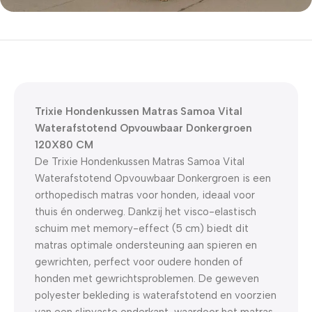
5% korting met code
WELKOM5
0
00
00
00
Dagen
Hr
Min
Sc
Trixie Hondenkussen Matras Samoa Vital
Waterafstotend Opvouwbaar Donkergroen
120X80 CM
De Trixie Hondenkussen Matras Samoa Vital
Waterafstotend Opvouwbaar Donkergroen is een
orthopedisch matras voor honden, ideaal voor
thuis én onderweg. Dankzij het visco-elastisch
schuim met memory-effect (5 cm) biedt dit
matras optimale ondersteuning aan spieren en
gewrichten, perfect voor oudere honden of
honden met gewrichtsproblemen. De geweven
polyester bekleding is waterafstotend en voorzien
van een slipvaste onderkant, waardoor het matras