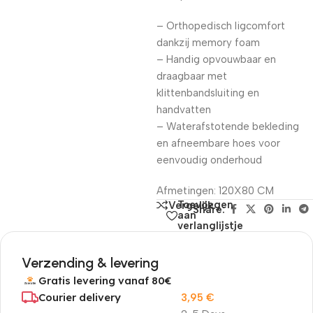
– Orthopedisch ligcomfort
dankzij memory foam
– Handig opvouwbaar en
draagbaar met
klittenbandsluiting en
handvatten
– Waterafstotende bekleding
en afneembare hoes voor
eenvoudig onderhoud
Afmetingen: 120X80 CM
Toevoegen
Vergelijk
Share:
aan
verlanglijstje
Verzending & levering
Gratis levering vanaf 80€
Courier delivery
3,95
€