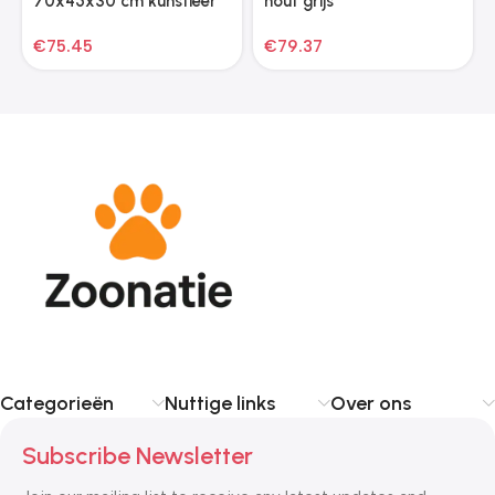
70x45x30 cm kunstleer
hout grijs
bruin
€
75.45
€
79.37
Categorieën
Nuttige links
Over ons
Subscribe Newsletter