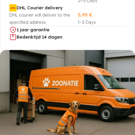
2-5 Days
DHL Courier delivery
DHL courier will deliver to the
5,95
€
specified address
1-3 Days
1 jaar garantie
Bedenktijd 14 dagen