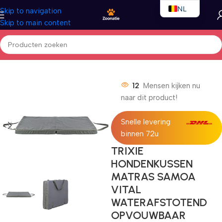
NL
Skip to navigation
Skip to main content
EN
FR
Home
/
Honden
/
Hondenbedden
12
Mensen kijken nu
naar dit product!
Snelle levering
binnen 72u
TRIXIE
HONDENKUSSEN
MATRAS SAMOA
VITAL
WATERAFSTOTEND
OPVOUWBAAR