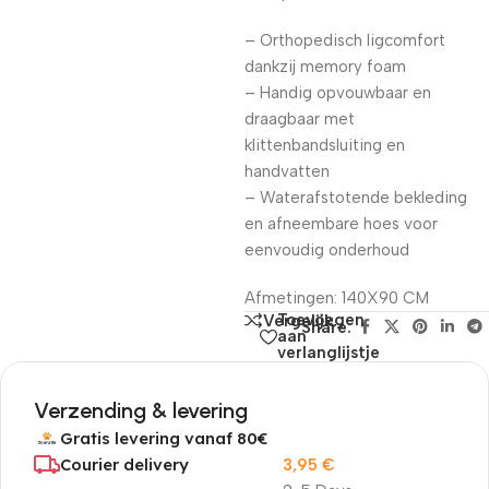
– Orthopedisch ligcomfort
dankzij memory foam
– Handig opvouwbaar en
draagbaar met
klittenbandsluiting en
handvatten
– Waterafstotende bekleding
en afneembare hoes voor
eenvoudig onderhoud
Afmetingen: 140X90 CM
Toevoegen
Vergelijk
Share:
aan
verlanglijstje
Verzending & levering
Gratis levering vanaf 80€
Courier delivery
3,95
€