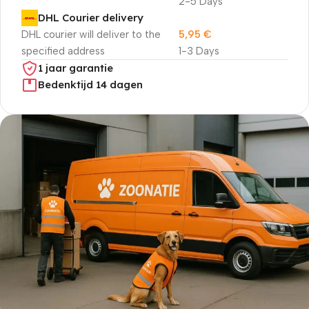
2-5 Days
DHL Courier delivery
DHL courier will deliver to the
5,95
€
specified address
1-3 Days
1 jaar garantie
Bedenktijd 14 dagen