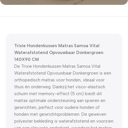
5% korting met code
WELKOM5
0
00
00
00
Dagen
Hr
Min
Sc
Trixie Hondenkussen Matras Samoa Vital
Waterafstotend Opvouwbaar Donkergroen
140X90 CM
De Trixie Hondenkussen Matras Samoa Vital
Waterafstotend Opvouwbaar Donkergroen is een
orthopedisch matras voor honden, ideaal voor
thuis én onderweg. Dankzij het visco-elastisch
schuim met memory-effect (5 cm) biedt dit
matras optimale ondersteuning aan spieren en
gewrichten, perfect voor oudere honden of
honden met gewrichtsproblemen. De geweven
polyester bekleding is waterafstotend en voorzien
van een slipvaste onderkant, waardoor het matras