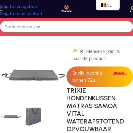
NL
Skip to navigation
Skip to main content
EN
FR
Home
/
Honden
/
Outdoor
14
Mensen kijken nu
naar dit product!
Snelle levering
binnen 72u
TRIXIE
HONDENKUSSEN
MATRAS SAMOA
VITAL
WATERAFSTOTEND
OPVOUWBAAR