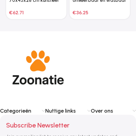
70x45x28 cm kunstleer
omkeerbaar en wasbaar
bruin
65x50x20 cm grijs en
€
62.71
€
36.25
zwart
Categorieën
Nuttige links
Over ons
Subscribe Newsletter