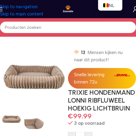
NL
Skip to navigation
Skip to main content
EN
FR
Home
/
Honden
/
Hondenbedden
13
Mensen kijken nu
naar dit product!
Snelle levering
binnen 72u
TRIXIE HONDENMAND
LONNI RIBFLUWEEL
HOEKIG LICHTBRUIN
€
99.99
3 op voorraad