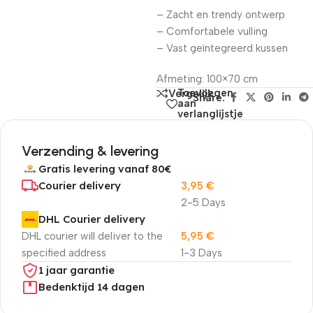
– Zacht en trendy ontwerp
– Comfortabele vulling
– Vast geïntegreerd kussen
Afmeting: 100×70 cm
Toevoegen
Vergelijk
Share:
aan
verlanglijstje
Verzending & levering
Gratis levering vanaf 80€
Courier delivery
3,95
€
2-5 Days
DHL Courier delivery
DHL courier will deliver to the
5,95
€
specified address
1-3 Days
1 jaar garantie
Bedenktijd 14 dagen