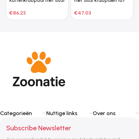
Kattenkrabpaal met sisal
met sisal krabpalen 167
krabpalen
cm lichtgrijs
€
86.23
€
47.03
wandmontage 194 cm
beige
Categorieën
Nuttige links
Over ons
Subscribe Newsletter