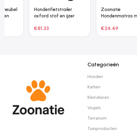
Zoonatie Kattenmeubel
Zoonatie Kattenmeubel
met sisal krabpalen
met sisal krabpalen 153
97,5 cm donkergrijs
cm crèmekleurig
€
32.33
€
49.97
Categorieën
Honden
Katten
Kleindieren
Vogels
Terrarium
Tuinproducten