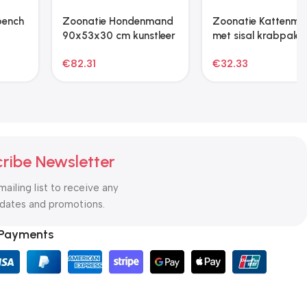
Huisdierentrolley 3-in-1
Fietstrailer en
48x32x(57-106) cm
hondenwagen 2-in-1
oxford stof grijs
blauw en grijs
€
58.79
€
133.27
ribe Newsletter
mailing list to receive any
pdates and promotions.
 Payments