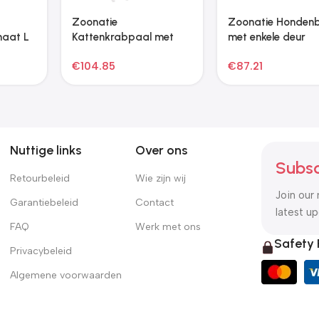
Zoonatie Hondenbed
Zoonatie Hondenbank
met gewatteerd kussen
48x48x32 cm pluche en
maat S zwart
kunstleer bruin
€
26.45
€
71.53
Nuttige links
Over ons
Subsc
Retourbeleid
Wie zijn wij
Join our 
Garantiebeleid
Contact
latest u
FAQ
Werk met ons
Safety
Privacybeleid
Algemene voorwaarden