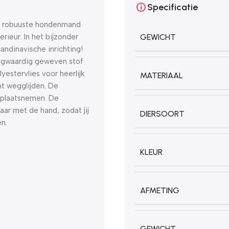
Specificatie
en robuuste hondenmand
erieur. In het bijzonder
GEWICHT
dinavische inrichting!
oogwaardig geweven stof
yestervlies voor heerlijk
MATERIAAL
t wegglijden. De
 plaatsnemen. De
ar met de hand, zodat jij
DIERSOORT
en.
KLEUR
AFMETING
GEWICHT