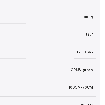
3000 g
Stof
hond
,
Vis
GRIJS
,
groen
100CMx70CM
3000 G