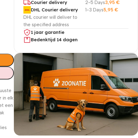
Courier delivery
2-5 Days
3,95
€
DHL Courier delivery
1-3 Days
5,95
€
DHL courier will deliver to
the specified address
1 jaar garantie
Bedenktijd 14 dagen
buuste
 in elk
et een
ak
lies