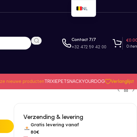
NL
EN
FR
Contact 7/7
€
0.0
0
ite
+32 472 59 42 00
Verlanglijst
ze nieuwe producten
TRIXIE
PETSNACK
YOURDOG
Verzending & levering
Gratis levering vanaf
80€