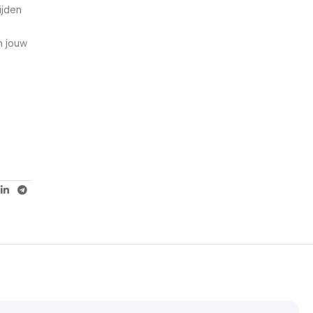
ijden
5% korting met code
WELKOM5
n jouw
0
00
00
00
Dagen
Hr
Min
Sc