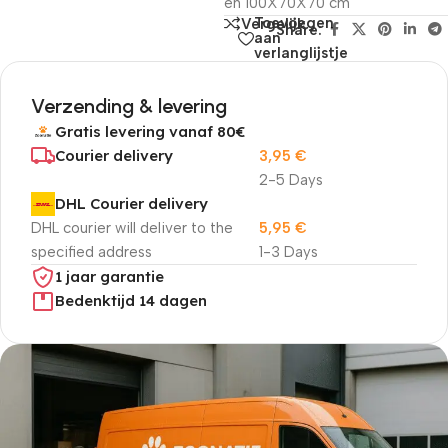
en 100X70X70 cm
Toevoegen
Vergelijk
Share:
aan
verlanglijstje
Verzending & levering
Gratis levering vanaf 80€
Courier delivery
3,95
€
2-5 Days
DHL Courier delivery
DHL courier will deliver to the
5,95
€
specified address
1-3 Days
1 jaar garantie
Bedenktijd 14 dagen