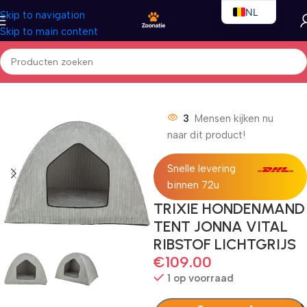
NL
Skip to navigation
Skip to main content
EN
FR
Home
/
Honden
/
Hondenbedden
3
Mensen kijken nu
naar dit product!
Snelle levering
binnen 72u
TRIXIE HONDENMAND
TENT JONNA VITAL
RIBSTOF LICHTGRIJS
€
109.00
1 op voorraad