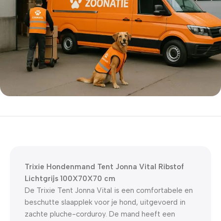
5% korting met code
WELKOM5
0
00
00
00
Dagen
Hr
Min
Sc
Trixie Hondenmand Tent Jonna Vital Ribstof
Lichtgrijs 100X70X70 cm
De Trixie Tent Jonna Vital is een comfortabele en
beschutte slaapplek voor je hond, uitgevoerd in
zachte pluche-corduroy. De mand heeft een