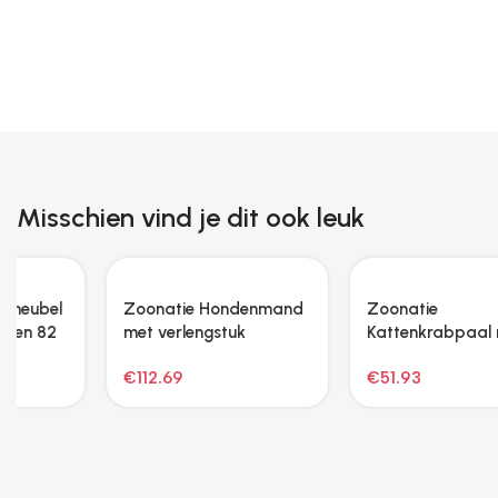
Misschien vind je dit ook leuk
Zoonatie Kippenhok
met dak 103x98x90 cm
gegalvaniseerd staal
€
90.15
lichtgrijs