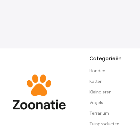
Zoonatie Hondenmand
70x45x28 cm kunstleer
crèmekleurig
€
63.69
Categorieën
Honden
Katten
Kleindieren
Vogels
Terrarium
Tuinproducten