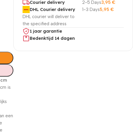
Courier delivery
2-5 Days
3,95
€
DHL Courier delivery
1-3 Days
5,95
€
DHL courier will deliver to
the specified address
1 jaar garantie
Bedenktijd 14 dagen
5% korting met code
WELKOM5
2 cm
cm is
0
00
00
00
e
Dagen
Hr
Min
Sc
ijks
van een
te
de