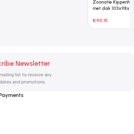
Zoonatie Kattenmeubel
Zoonatie Hondenkennel
met sisal krabpalen 111
voor buiten met dak
cm lichtgrijs
760x190x225 m
€
35.27
€
491.95
ribe Newsletter
mailing list to receive any
pdates and promotions.
 Payments