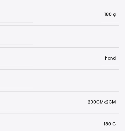
180 g
hond
200CMx2CM
180 G