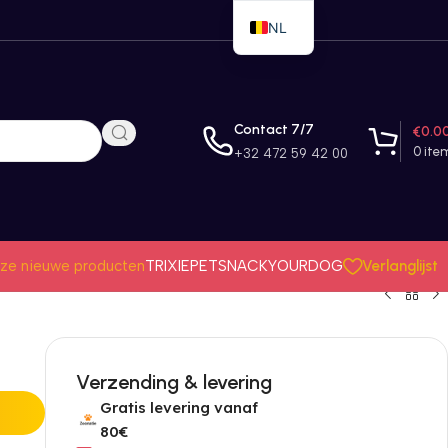
NL
EN
FR
Contact 7/7
€
0.0
0
ite
+32 472 59 42 00
Verlanglijst
ze nieuwe producten
TRIXIE
PETSNACK
YOURDOG
Verzending & levering
Gratis levering vanaf
80€