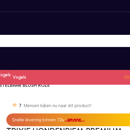
Vogels
On
RSTELBAAR BLUSH ROZE
7
Mensen kijken nu naar dit product!
Snelle levering binnen 72u