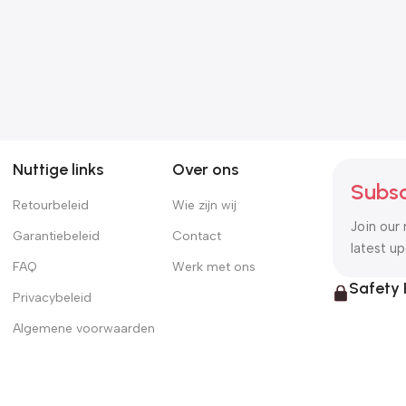
Zoonatie
Zoonatie
Kattenkrabpaal met
Kattenkrabpaal met
sisal krabpalen 60 cm
sisal krabpalen 118,5 cm
€
27.43
€
41.15
lichtgrijs
crèmekleurig
Nuttige links
Over ons
Subsc
Retourbeleid
Wie zijn wij
Join our 
Garantiebeleid
Contact
latest u
FAQ
Werk met ons
Safety
Privacybeleid
Algemene voorwaarden