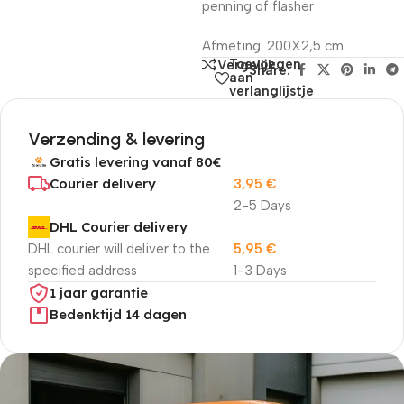
penning of flasher
Afmeting: 200X2,5 cm
Toevoegen
Vergelijk
Share:
aan
verlanglijstje
Verzending & levering
Gratis levering vanaf 80€
Courier delivery
3,95
€
2-5 Days
DHL Courier delivery
DHL courier will deliver to the
5,95
€
specified address
1-3 Days
1 jaar garantie
Bedenktijd 14 dagen