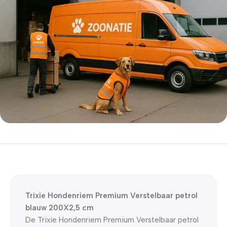
5% korting met code
WELKOM5
0
00
00
00
Dagen
Hr
Min
Sc
Trixie Hondenriem Premium Verstelbaar petrol
blauw 200X2,5 cm
De Trixie Hondenriem Premium Verstelbaar petrol