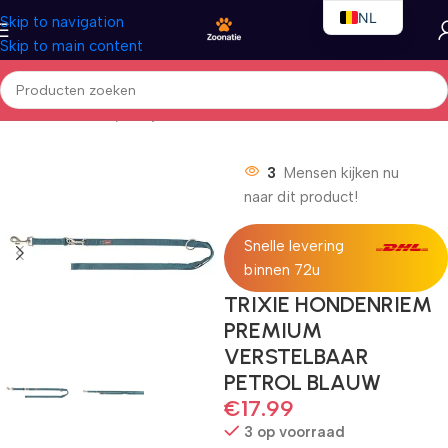
NL
Skip to navigation
Skip to main content
EN
FR
Home
/
Honden
/
Nylon lijnen
3
Mensen kijken nu
naar dit product!
Snelle levering
binnen 72u
TRIXIE HONDENRIEM
PREMIUM
VERSTELBAAR
PETROL BLAUW
€
17.99
3 op voorraad