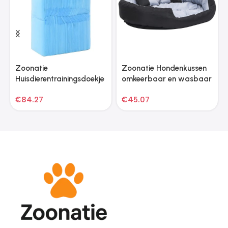
Zoonatie
Zoonatie Hondenkussen
Huisdierentrainingsdoekje
omkeerbaar en wasbaar
s 200 st 90×60 cm
110x80x23 cm grijs en
€
84.27
€
45.07
nonwoven stof
zwart