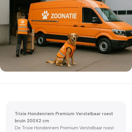
5% korting met code
WELKOM5
0
00
00
00
Dagen
Hr
Min
Sc
Trixie Hondenriem Premium Verstelbaar roest
bruin 200X2 cm
De Trixie Hondenriem Premium Verstelbaar roest