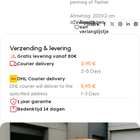
penning of flasher
Afmeting: 200X2 cm
Toevoegen
Vergelijk
Share:
aan
verlanglijstje
Verzending & levering
Gratis levering vanaf 80€
Courier delivery
3,95
€
2-5 Days
DHL Courier delivery
DHL courier will deliver to the
5,95
€
specified address
1-3 Days
1 jaar garantie
Bedenktijd 14 dagen