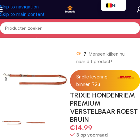
NL
Skip to navigation
Skip to main content
EN
FR
Home
/
Honden
/
Nylon lijnen
7
Mensen kijken nu
naar dit product!
Snelle levering
binnen 72u
TRIXIE HONDENRIEM
PREMIUM
VERSTELBAAR ROEST
BRUIN
€
14.99
3 op voorraad