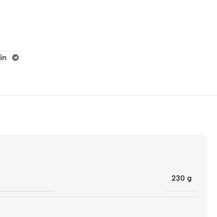
5% korting met code
WELKOM5
0
00
00
00
Dagen
Hr
Min
Sc
230 g