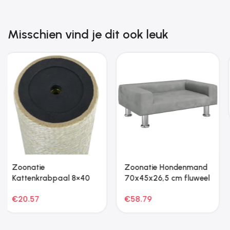
Misschien vind je dit ook leuk
Zoonatie Huisdierenkooi
Zoonatie Vogelkooi
met deur 12 panelen
215x78x200 cm
35×35 cm staal zwart
gegalvaniseerd staal
€
29.39
€
270.47
grijs