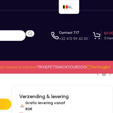
NL
EN
FR
Contact 7/7
€
0.0
0
ite
+32 472 59 42 00
Verlanglijst
ze nieuwe producten
TRIXIE
PETSNACK
YOURDOG
Verzending & levering
Gratis levering vanaf
80€