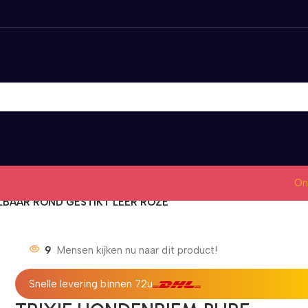
On
LBAAR ROND GESTIKT LEER ROZE
9
Mensen kijken nu naar dit product!
Snelle levering binnen 72u