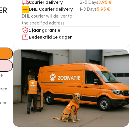
Courier delivery
2-5 Days
3,95
€
ER
DHL Courier delivery
1-3 Days
5,95
€
DHL courier will deliver to
the specified address
1 jaar garantie
Bedenktijd 14 dagen
ze
eren
voor