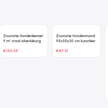
Zoonatie Hondenkennel
voor buiten met dak
200x100x150 cm
€
85.25
Zoonatie Konijnenhok
310x70x87 cm massief
grenen- en vurenhout
€
280.27