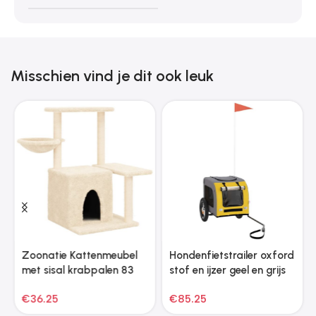
Misschien vind je dit ook leuk
Zoonatie Kattenmeubel
Hondenfietstrailer oxford
met sisal krabpalen 83
stof en ijzer geel en grijs
cm crèmekleurig
€
36.25
€
85.25