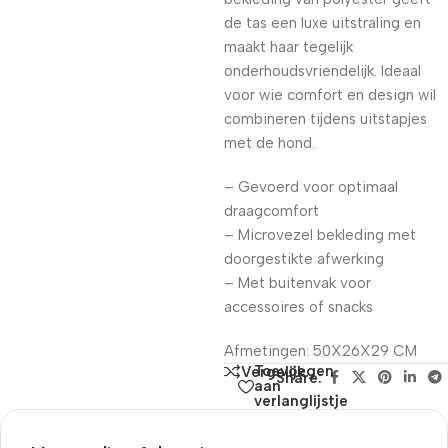
de tas een luxe uitstraling en
maakt haar tegelijk
onderhoudsvriendelijk. Ideaal
voor wie comfort en design wil
combineren tijdens uitstapjes
met de hond.
– Gevoerd voor optimaal
draagcomfort
– Microvezel bekleding met
doorgestikte afwerking
– Met buitenvak voor
accessoires of snacks
Afmetingen: 50X26X29 CM
Toevoegen
Vergelijk
Share:
aan
verlanglijstje