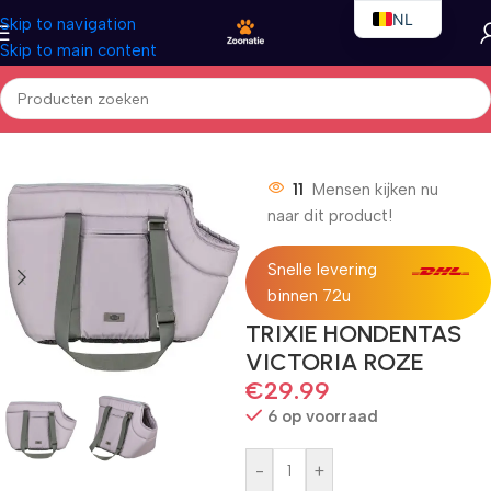
NL
Skip to navigation
Skip to main content
EN
FR
Home
/
Honden
/
Hondentas
11
Mensen kijken nu
naar dit product!
Snelle levering
binnen 72u
TRIXIE HONDENTAS
VICTORIA ROZE
€
29.99
6 op voorraad
-
+