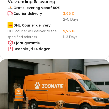
Verzending & levering
Gratis levering vanaf 80€
Courier delivery
3,95
€
2-5 Days
DHL Courier delivery
DHL courier will deliver to the
5,95
€
specified address
1-3 Days
1 jaar garantie
Bedenktijd 14 dagen