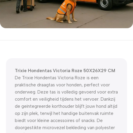
5% korting met code
WELKOM5
0
00
00
00
Dagen
Hr
Min
Sc
Trixie Hondentas Victoria Roze 50X26X29 CM
De Trixie Hondentas Victoria Roze is een
praktische draagtas voor honden, perfect voor
onderweg. Deze tas is volledig gevoerd voor extra
comfort en veiligheid tijdens het vervoer. Dankzij
de geïntegreerde korthouder blijft jouw hond altijd
op zijn plek, terwijl het handige buitenvak ruimte
biedt voor kleine accessoires of snacks. De
doorgestikte microvezel bekleding van polyester