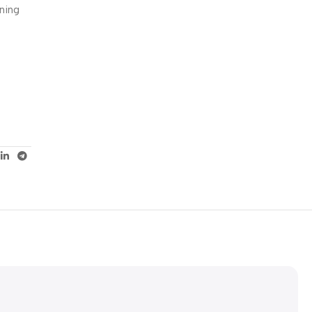
ning
5% korting met code
WELKOM5
0
00
00
00
Dagen
Hr
Min
Sc