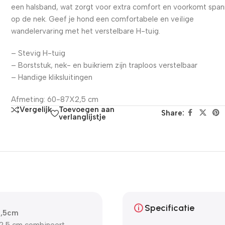
een halsband, wat zorgt voor extra comfort en voorkomt span
op de nek. Geef je hond een comfortabele en veilige
wandelervaring met het verstelbare H-tuig.
– Stevig H-tuig
– Borststuk, nek- en buikriem zijn traploos verstelbaar
– Handige kliksluitingen
Afmeting: 60-87X2,5 cm
Toevoegen aan
Vergelijk
Share:
verlanglijstje
Specificatie
2,5cm
X2,5 cm combineert