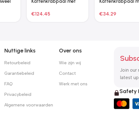
inklapbaar met
95x55x30 cm fluweel
draagtas 110x110x58
roze
€
48.99
€
97.99
cm roze
Nuttige links
Over ons
Subsc
Retourbeleid
Wie zijn wij
Join our 
Garantiebeleid
Contact
latest u
FAQ
Werk met ons
Safety
Privacybeleid
Algemene voorwaarden