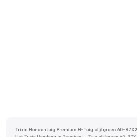
Trixie Hondentuig Premium H-Tuig olijfgroen 60-87X
Het Trixie Hondentuig Premium H-Tuig olijfgroen 60-87