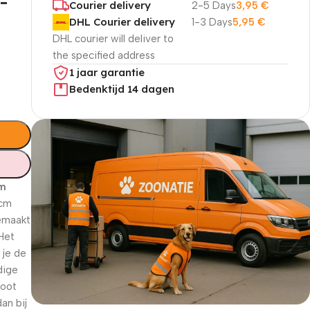
-
Courier delivery
2-5 Days
3,95
€
DHL Courier delivery
1-3 Days
5,95
€
DHL courier will deliver to
the specified address
1 jaar garantie
Bedenktijd 14 dagen
cm
 cm
gemaakt
 Het
 je de
dige
root
an bij