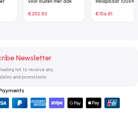
met sisal krabpalen
Hondenmatras maat
109,5 cm crèmekleurig
XXL grijs
€
33.31
€
34.29
ribe Newsletter
mailing list to receive any
pdates and promotions.
 Payments