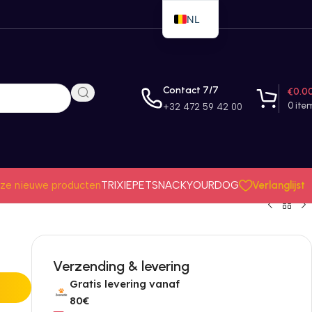
NL
EN
FR
Contact 7/7
€
0.0
0
ite
+32 472 59 42 00
Verlanglijst
ze nieuwe producten
TRIXIE
PETSNACK
YOURDOG
Verzending & levering
Gratis levering vanaf
80€