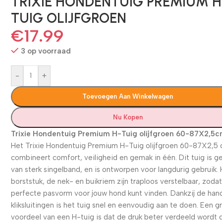
TRIXIE HONDENTUIG PREMIUM H
TUIG OLIJFGROEN
€
17.99
3 op voorraad
-
+
Toevoegen Aan Winkelwagen
Nu Kopen
Trixie Hondentuig Premium H-Tuig olijfgroen 60-87X2,5
Het Trixie Hondentuig Premium H-Tuig olijfgroen 60-87X2,5
combineert comfort, veiligheid en gemak in één. Dit tuig is 
van sterk singelband, en is ontworpen voor langdurig gebruik.
borststuk, de nek- en buikriem zijn traploos verstelbaar, zodat
perfecte pasvorm voor jouw hond kunt vinden. Dankzij de han
kliksluitingen is het tuig snel en eenvoudig aan te doen. Een g
voordeel van een H-tuig is dat de druk beter verdeeld wordt d