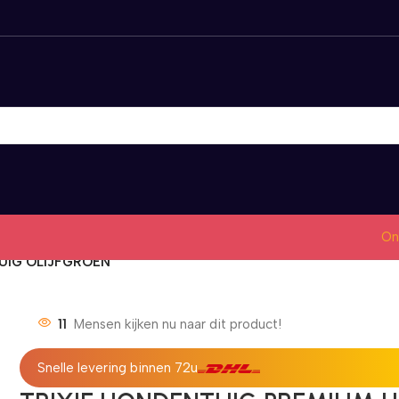
On
UIG OLIJFGROEN
11
Mensen kijken nu naar dit product!
Snelle levering binnen 72u