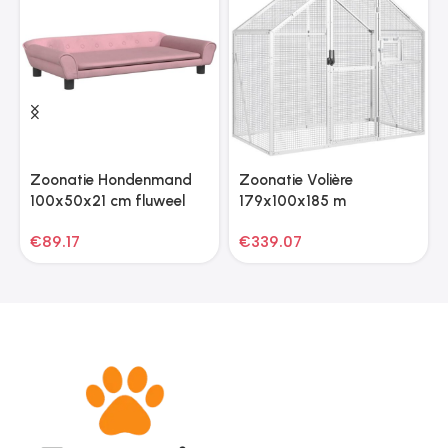
Zoonatie Hondenmand
Zoonatie Volière
100x50x21 cm fluweel
179x100x185 m
roze
aluminium zilverkleurig
€
89.17
€
339.07