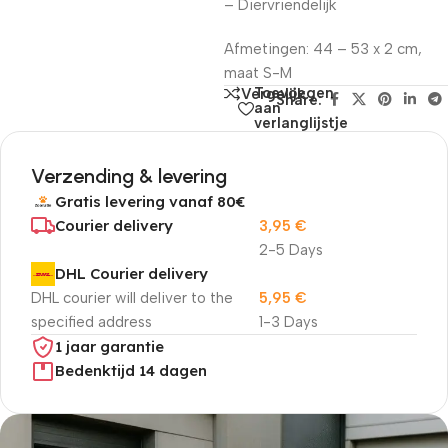
– Diervriendelijk
Afmetingen: 44 – 53 x 2 cm,
maat S-M
Toevoegen
Vergelijk
Share:
aan
verlanglijstje
Verzending & levering
Gratis levering vanaf 80€
Courier delivery
3,95
€
2-5 Days
DHL Courier delivery
DHL courier will deliver to the
5,95
€
specified address
1-3 Days
1 jaar garantie
Bedenktijd 14 dagen