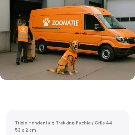
5% korting met code
WELKOM5
0
00
00
00
Dagen
Hr
Min
Sc
Trixie Hondentuig Trekking Fuchia / Grijs 44 –
53 x 2 cm