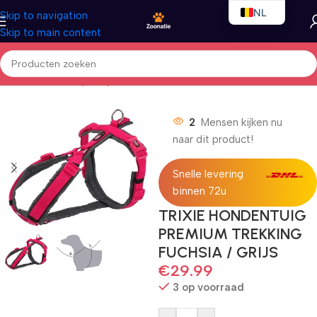
NL
Skip to navigation
Skip to main content
EN
FR
Home
/
Honden
/
Nylon lijnen
2
Mensen kijken nu
naar dit product!
Snelle levering
binnen 72u
TRIXIE HONDENTUIG
PREMIUM TREKKING
FUCHSIA / GRIJS
€
29.99
3 op voorraad