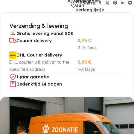
Toevoegen
Vergelijk
Share:
aan
verlanglijstje
Verzending & levering
Gratis levering vanaf 80€
Courier delivery
3,95
€
2-5 Days
DHL Courier delivery
DHL courier will deliver to the
5,95
€
specified address
1-3 Days
1 jaar garantie
Bedenktijd 14 dagen