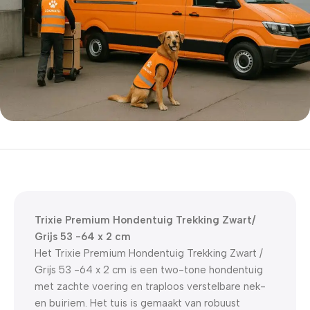
5% korting met code
WELKOM5
0
00
00
00
Dagen
Hr
Min
Sc
Trixie Premium Hondentuig Trekking Zwart/
Grijs 53 -64 x 2 cm
Het Trixie Premium Hondentuig Trekking Zwart /
Grijs 53 -64 x 2 cm is een two-tone hondentuig
met zachte voering en traploos verstelbare nek-
en buiriem. Het tuis is gemaakt van robuust