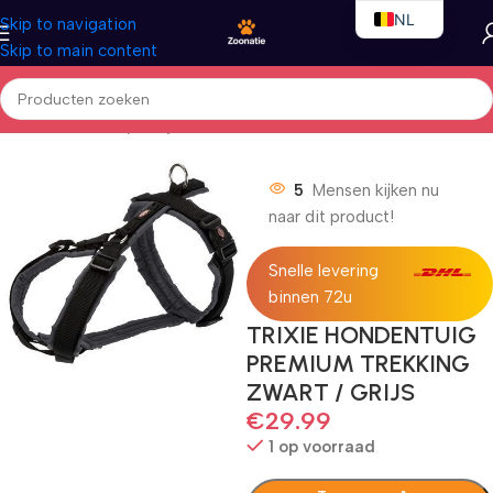
NL
Skip to navigation
Skip to main content
EN
FR
Home
/
Honden
/
Nylon lijnen
5
Mensen kijken nu
naar dit product!
Snelle levering
binnen 72u
TRIXIE HONDENTUIG
PREMIUM TREKKING
ZWART / GRIJS
€
29.99
1 op voorraad