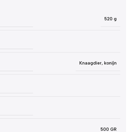
520 g
Knaagdier
,
konijn
500 GR