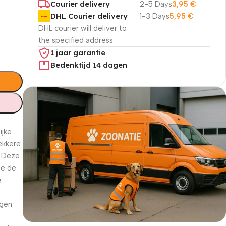
Courier delivery
2-5 Days
3,95
€
DHL Courier delivery
1-3 Days
5,95
€
DHL courier will deliver to
the specified address
1 jaar garantie
Bedenktijd 14 dagen
ijke
ekkere
! Deze
ie de
e
agen