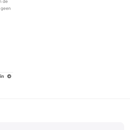
n de
n geen
5% korting met code
WELKOM5
0
00
00
00
Dagen
Hr
Min
Sc