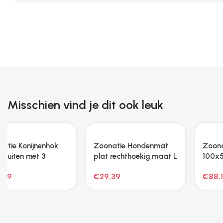
Misschien vind je dit ook leuk
Hondenfietstrailer
Hondenfietstrailer
oxford stof en ijzer
oxford stof en ijzer
groen
oranje en grijs
€
82.31
€
77.41