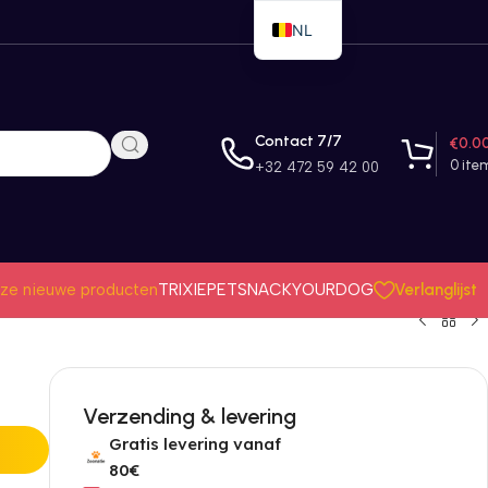
NL
EN
FR
Contact 7/7
€
0.0
0
ite
+32 472 59 42 00
Verlanglijst
ze nieuwe producten
TRIXIE
PETSNACK
YOURDOG
Verzending & levering
Gratis levering vanaf
80€