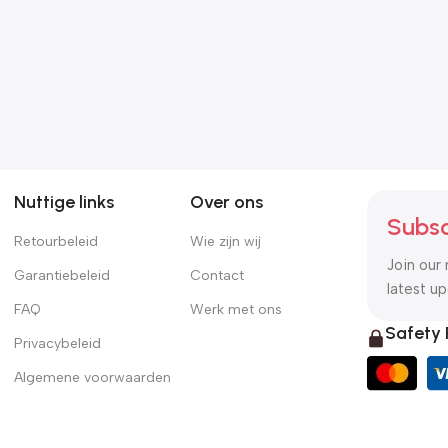
Zoonatie Kattenmeubel
Zoonatie Kattenmeubel
vloer tot plafond 277-
met sisal krabpalen 82
303 cm donkergrijs
cm lichtgrijs
€
112.69
€
29.39
Nuttige links
Over ons
Subsc
Retourbeleid
Wie zijn wij
Join our 
Garantiebeleid
Contact
latest u
FAQ
Werk met ons
Safety
Privacybeleid
Algemene voorwaarden