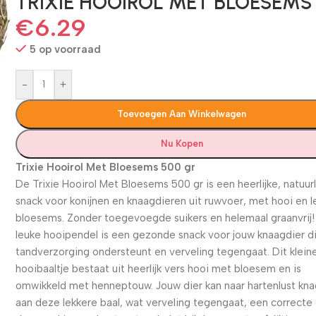
TRIXIE HOOIROL MET BLOESEMS
€
6.29
5 op voorraad
-
+
Toevoegen Aan Winkelwagen
Nu Kopen
Trixie Hooirol Met Bloesems 500 gr
De Trixie Hooirol Met Bloesems 500 gr is een heerlijke, natuurl
snack voor konijnen en knaagdieren uit ruwvoer, met hooi en l
bloesems. Zonder toegevoegde suikers en helemaal graanvrij
leuke hooipendel is een gezonde snack voor jouw knaagdier d
tandverzorging ondersteunt en verveling tegengaat. Dit klein
hooibaaltje bestaat uit heerlijk vers hooi met bloesem en is
omwikkeld met henneptouw. Jouw dier kan naar hartenlust kn
aan deze lekkere baal, wat verveling tegengaat, een correcte