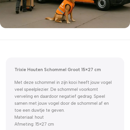
5% korting met code
WELKOM5
0
00
00
00
Dagen
Hr
Min
Sc
Trixie Houten Schommel Groot 15×27 cm
Met deze schommel in zijn kooi heeft jouw vogel
veel speelplezier. De schommel voorkomt
verveling en daardoor negatief gedrag. Speel
samen met jouw vogel door de schommel af en
toe een duwtje te geven.
Materiaal: hout
Afmeting: 15×27 cm