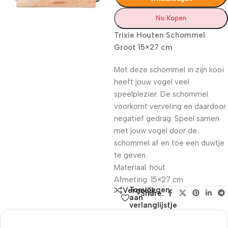
Nu Kopen
Trixie Houten Schommel
Groot 15×27 cm
Met deze schommel in zijn kooi
heeft jouw vogel veel
speelplezier. De schommel
voorkomt verveling en daardoor
negatief gedrag. Speel samen
met jouw vogel door de
schommel af en toe een duwtje
te geven.
Materiaal: hout
Afmeting: 15×27 cm
Toevoegen
Vergelijk
Share:
aan
verlanglijstje