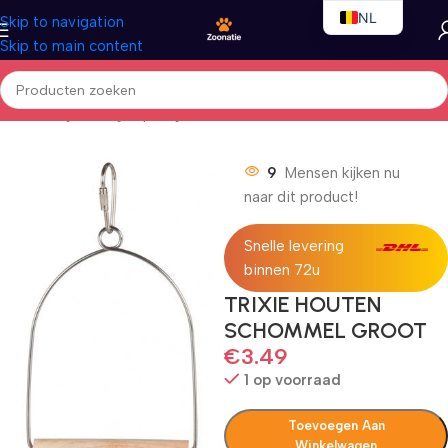
NL
Skip to navigation
Skip to main content
EN
FR
Home
/
Vogels
/
Vogelspeelgoed
9
Mensen kijken nu
naar dit product!
Snelle levering
binnen 72u
TRIXIE HOUTEN
SCHOMMEL GROOT
€
3.49
1 op voorraad
Toevoegen Aan
Winkelwagen