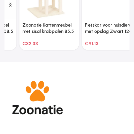
Zoonatie Kattenmeubel
Fietskar voor huisdieren
met sisal krabpalen 85,5
met opslag Zwart 124.5
cm crèmekleurig
x 63.5 x 53 cm
€
32.33
€
91.13