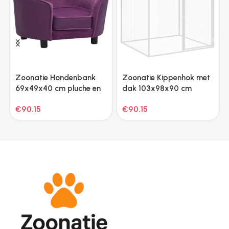
Zoonatie Hondenbank
Zoonatie Kippenhok met
69x49x40 cm pluche en
dak 103x98x90 cm
kunstleer bordeauxrood
gegalvaniseerd staal
€
90.15
€
90.15
lichtgrijs