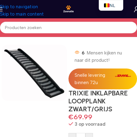
NL
Skip to navigation
Skip to main content
EN
FR
Home
/
Honden
/
Outdoor
6
Mensen kijken nu
naar dit product!
Snelle levering
binnen 72u
TRIXIE INKLAPBARE
LOOPPLANK
ZWART/GRIJS
€
69.99
3 op voorraad