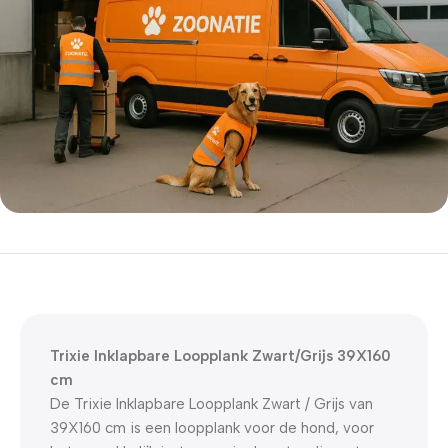
5% korting met code
WELKOM5
0
00
00
00
Dagen
Hr
Min
Sc
Trixie Inklapbare Loopplank Zwart/Grijs 39X160
cm
De Trixie Inklapbare Loopplank Zwart / Grijs van
39X160 cm is een loopplank voor de hond, voor