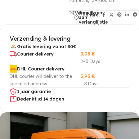
Afmeting: 39X160 cm
Toevoegen
Vergelijk
Share:
aan
verlanglijstje
Verzending & levering
Gratis levering vanaf 80€
Courier delivery
3,95
€
2-5 Days
DHL Courier delivery
DHL courier will deliver to the
5,95
€
specified address
1-3 Days
1 jaar garantie
Bedenktijd 14 dagen