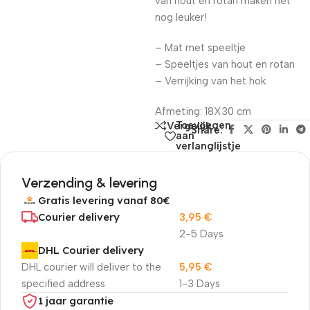
van hout en rotan maken het
nog leuker!
– Mat met speeltje
– Speeltjes van hout en rotan
– Verrijking van het hok
Afmeting: 18X30 cm
Toevoegen
Vergelijk
Share:
aan
verlanglijstje
Verzending & levering
Gratis levering vanaf 80€
Courier delivery
3,95
€
2-5 Days
DHL Courier delivery
DHL courier will deliver to the
5,95
€
specified address
1-3 Days
1 jaar garantie