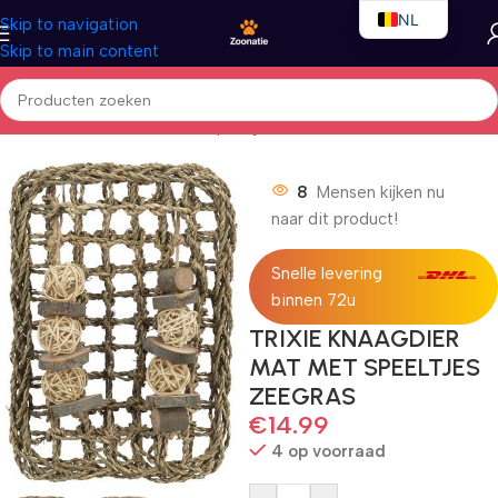
NL
Skip to navigation
Skip to main content
EN
FR
Home
/
Kleindieren
/
Kleindierspeelgoed
8
Mensen kijken nu
naar dit product!
Snelle levering
binnen 72u
TRIXIE KNAAGDIER
MAT MET SPEELTJES
ZEEGRAS
€
14.99
4 op voorraad