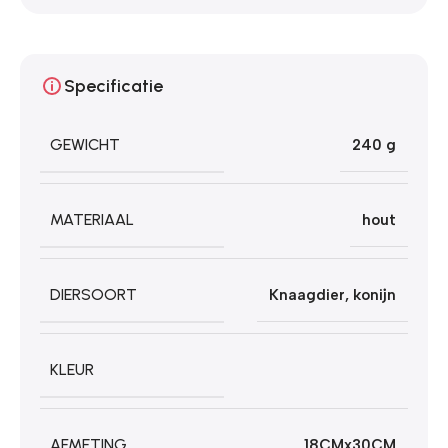
Specificatie
GEWICHT
240 g
MATERIAAL
hout
DIERSOORT
Knaagdier
,
konijn
KLEUR
AFMETING
18CMx30CM