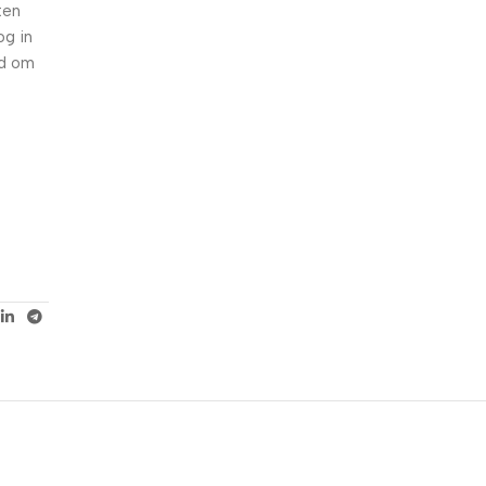
ten
og in
5% korting met code
WELKOM5
id om
0
00
00
00
Dagen
Hr
Min
Sc