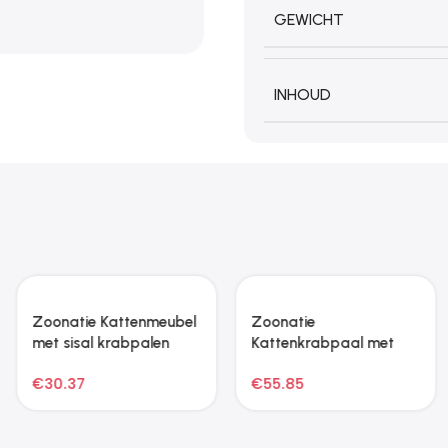
GEWICHT
INHOUD
Zoonatie Kattenmeubel
Zoonatie
met sisal krabpalen
Kattenkrabpaal met
85,5 cm donkergrijs
sisal krabmat 60 cm
€
30.37
€
55.85