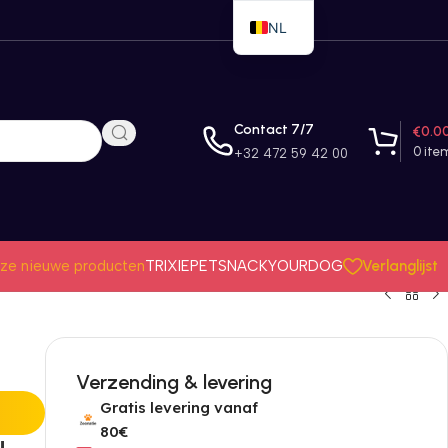
NL
EN
FR
Contact 7/7
€
0.0
0
ite
+32 472 59 42 00
Verlanglijst
ze nieuwe producten
TRIXIE
PETSNACK
YOURDOG
Verzending & levering
Gratis levering vanaf
80€