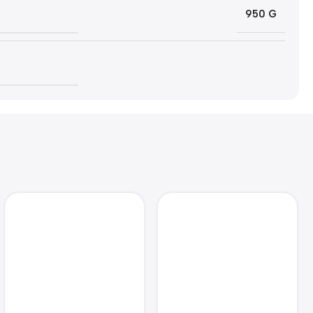
950 G
Hondenfietstrailer
oxford stof en ijzer
oranje en grijs
€
65.65