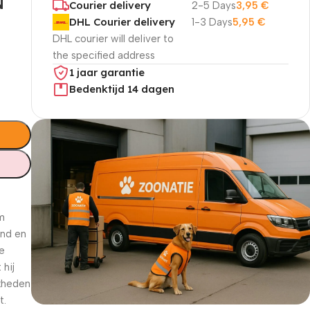
N
Courier delivery
2-5 Days
3,95
€
DHL Courier delivery
1-3 Days
5,95
€
DHL courier will deliver to
the specified address
1 jaar garantie
Bedenktijd 14 dagen
cm
and en
ke
 hij
jkheden
t.