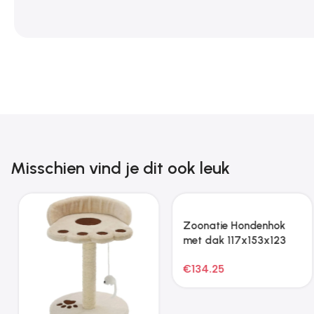
Misschien vind je dit ook leuk
Zoonatie Hondenhok
met dak 117x153x123
cm gegalvaniseerd
€
134.25
staal antraciet