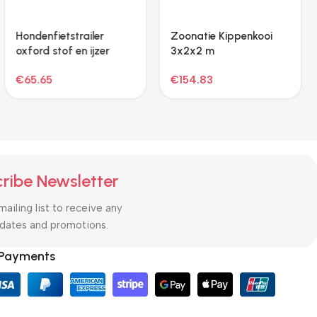
Zoonatie Kippenkooi
3x2x2 m
gegalvaniseerd staal
€
154.83
zilverkleurig en grijs
ribe Newsletter
mailing list to receive any
pdates and promotions.
 Payments