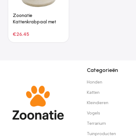
Zoonatie
Kattenkrabpaal met
sisal krabpaal 40 cm
€
26.45
beige en bruin
Categorieën
Honden
Katten
Kleindieren
Vogels
Terrarium
Tuinproducten