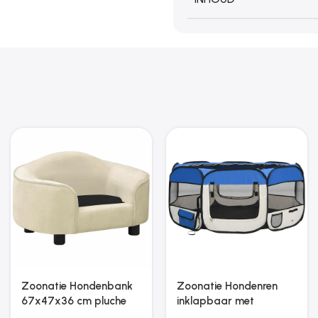
Zoonatie
Zoonatie Hondenmand
Kattenkrabpaal met
90x79x20 cm pluche en
sisal krabpalen
kunstleer zwart en grijs