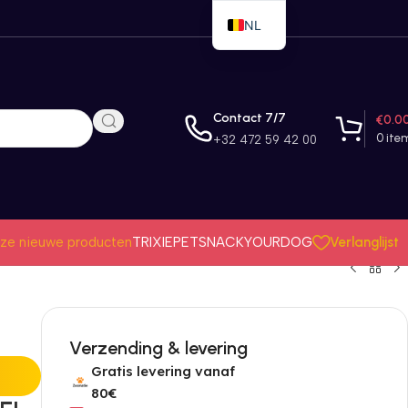
NL
EN
FR
Contact 7/7
€
0.0
0
ite
+32 472 59 42 00
Verlanglijst
ze nieuwe producten
TRIXIE
PETSNACK
YOURDOG
Verzending & levering
Gratis levering vanaf
80€