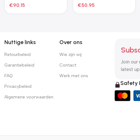
€
86.23
€
60.75
wandmontage 194 cm
beige
Nuttige links
Over ons
Subsc
Retourbeleid
Wie zijn wij
Join our 
Garantiebeleid
Contact
latest u
FAQ
Werk met ons
Safety
Privacybeleid
Algemene voorwaarden