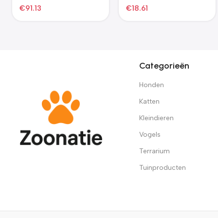
€
181.29
€
49.97
Categorieën
Honden
Katten
Kleindieren
Vogels
Terrarium
Tuinproducten