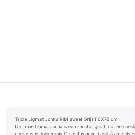
Trixie Ligmat Jonna Ribfluweel Grijs 110X75 cm
De Trixie Ligmat Jonna is een zachte ligmat met een bekl
corduroy in donkergrijs. De mat is gevuld met 4 cm polyes