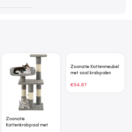
Zoonatie Lavastenen
Fietskar voor huisdieren
25 kg 5-8 cm rood
Oranje en grijs 124 x 53
x 53 cm