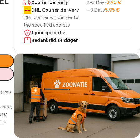
EL
Courier delivery
2-5 Days
3,95
€
DHL Courier delivery
1-3 Days
5,95
€
DHL courier will deliver to
the specified address
1 jaar garantie
Bedenktijd 14 dagen
g van
rkant,
past
k in