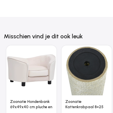
Misschien vind je dit ook leuk
Zoonatie Konijnenhok
Zoonatie Hondentrap
voor buiten met 3
inklapbaar 62x40x49,5
deuren hout grijs
cm bruin