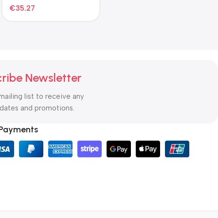
€
55.85
€
57.81
ribe Newsletter
mailing list to receive any
pdates and promotions.
 Payments