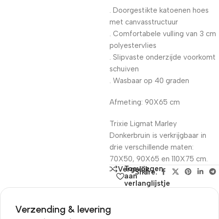
. Doorgestikte katoenen hoes
met canvasstructuur
. Comfortabele vulling van 3 cm
polyestervlies
. Slipvaste onderzijde voorkomt
schuiven
. Wasbaar op 40 graden
Afmeting: 90X65 cm
Trixie Ligmat Marley
Donkerbruin is verkrijgbaar in
drie verschillende maten:
70X50, 90X65 en 110X75 cm.
Toevoegen
Vergelijk
Share:
aan
verlanglijstje
Verzending & levering