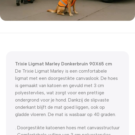
5% korting met code
WELKOM5
0
00
00
00
Dagen
Hr
Min
Sc
Trixie Ligmat Marley Donkerbruin 90X65 cm
De Trixie Ligmat Marley is een comfortabele
ligmat met een doorgestikte canvaslook. De hoes
is gemaakt van katoen en gevuld met 3 cm
polyestervlies, wat zorgt voor een prettige
ondergrond voor je hond. Dankzij de slipvaste
onderkant blijft de mat goed liggen, ook op
gladde vloeren. De mat is wasbaar op 40 graden.
. Doorgestikte katoenen hoes met canvasstructuur
. Comfortabele vulling van 3 cm polyestervlies