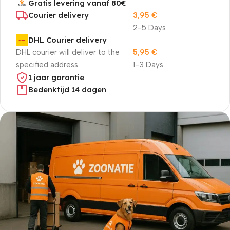
Gratis levering vanaf 80€
Courier delivery
3,95
€
2-5 Days
DHL Courier delivery
DHL courier will deliver to the
5,95
€
specified address
1-3 Days
1 jaar garantie
Bedenktijd 14 dagen