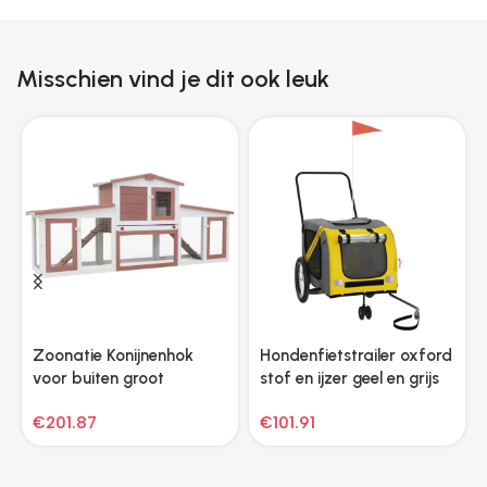
Misschien vind je dit ook leuk
Zoonatie Konijnenhok
Hondenfietstrailer oxford
voor buiten groot
stof en ijzer geel en grijs
201x45x85 cm hout bruin
€
201.87
€
101.91
en wit