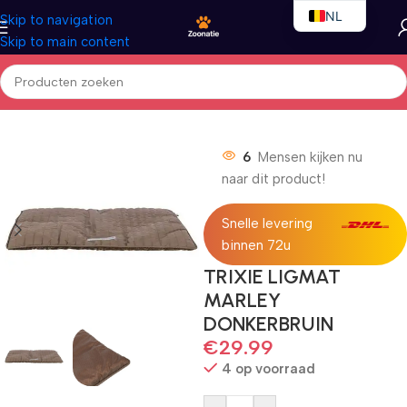
NL
Skip to navigation
Skip to main content
EN
FR
Home
/
Honden
/
Hondenbedden
6
Mensen kijken nu
naar dit product!
Snelle levering
binnen 72u
TRIXIE LIGMAT
MARLEY
DONKERBRUIN
€
29.99
4 op voorraad