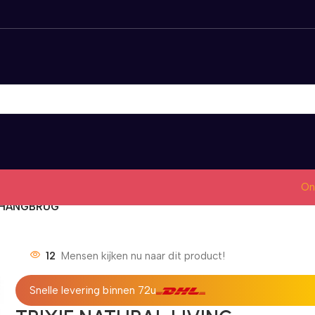
On
G HANGBRUG
12
Mensen kijken nu naar dit product!
Snelle levering binnen 72u