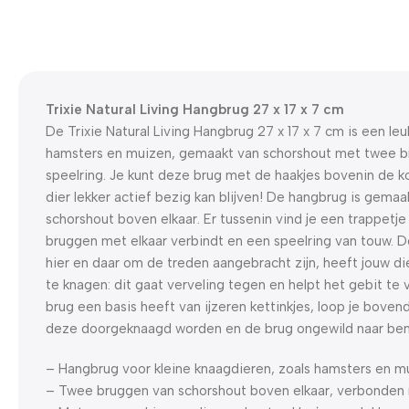
Trixie Natural Living Hangbrug 27 x 17 x 7 cm
De Trixie Natural Living Hangbrug 27 x 17 x 7 cm is een l
hamsters en muizen, gemaakt van schorshout met twee b
speelring. Je kunt deze brug met de haakjes bovenin de k
dier lekker actief bezig kan blijven! De hangbrug is gema
schorshout boven elkaar. Er tussenin vind je een trappetj
bruggen met elkaar verbindt en een speelring van touw. Do
hier en daar om de treden aangebracht zijn, heeft jouw di
te knagen: dit gaat verveling tegen en helpt het gebit t
brug een basis heeft van ijzeren kettinkjes, loop je bovend
deze doorgeknaagd worden en de brug ongewild naar ben
– Hangbrug voor kleine knaagdieren, zoals hamsters en m
– Twee bruggen van schorshout boven elkaar, verbonden