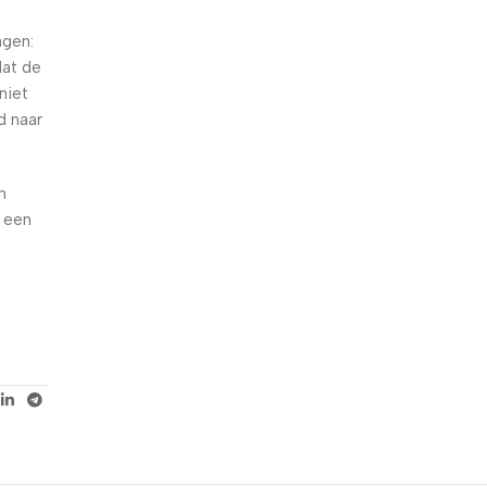
5% korting met code
agen:
WELKOM5
dat de
niet
0
00
00
00
d naar
Dagen
Hr
Min
Sc
n
 een
e