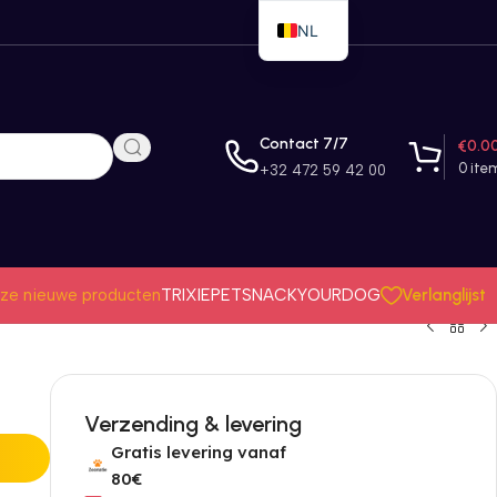
NL
EN
FR
Contact 7/7
€
0.0
0
ite
+32 472 59 42 00
Verlanglijst
ze nieuwe producten
TRIXIE
PETSNACK
YOURDOG
Verzending & levering
Gratis levering vanaf
80€