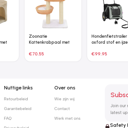
Zoonatie Hondenmand
Zoonatie Hondenkennel
70x40x24 cm fluweel
buiten met dak
zwart
110x220x180 cm
€
59.77
€
183.25
gegalvaniseerd staal
Nuttige links
Over ons
Subsc
Retourbeleid
Wie zijn wij
Join our 
Garantiebeleid
Contact
latest u
FAQ
Werk met ons
Safety