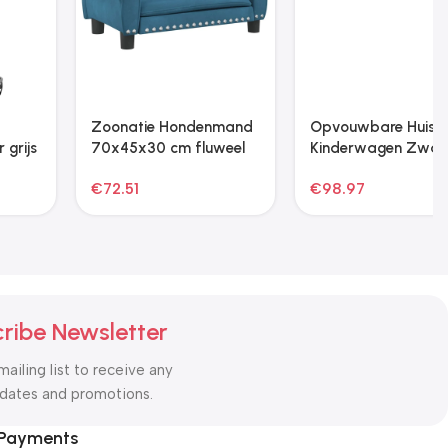
Zoonatie Hondenhok
Zoonatie Hondenbed
96x87x80,5 cm
met gewatteerd kussen
massief grenenhout
maat M zwart
€
120.53
€
24.49
bruin
ribe Newsletter
mailing list to receive any
pdates and promotions.
 Payments