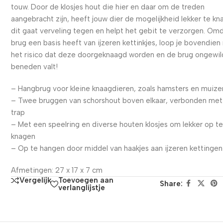
touw. Door de klosjes hout die hier en daar om de treden
aangebracht zijn, heeft jouw dier de mogelijkheid lekker te kn
dit gaat verveling tegen en helpt het gebit te verzorgen. Om
brug een basis heeft van ijzeren kettinkjes, loop je bovendien 
het risico dat deze doorgeknaagd worden en de brug ongewil
beneden valt!
– Hangbrug voor kleine knaagdieren, zoals hamsters en muize
– Twee bruggen van schorshout boven elkaar, verbonden met
trap
– Met een speelring en diverse houten klosjes om lekker op t
knagen
– Op te hangen door middel van haakjes aan ijzeren kettingen
Afmetingen: 27 x 17 x 7 cm
Toevoegen aan
Vergelijk
Share:
verlanglijstje