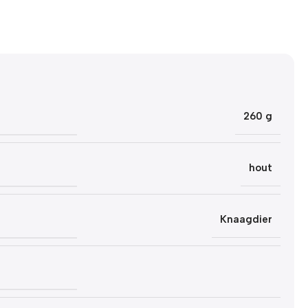
260 g
hout
Knaagdier