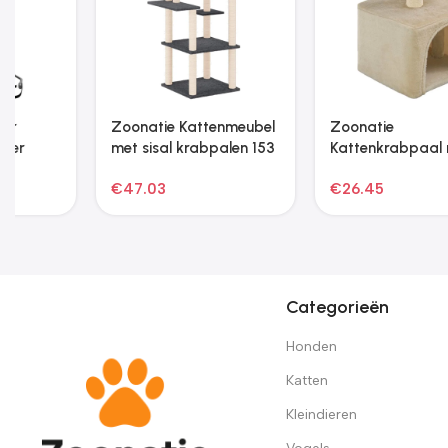
Opvouwbare Huisdier
Fietstrailer en
Kinderwagen Zwart 78
hondenwagen 2-in-1
x 54 x 101 cm
geel en zwart
€
98.97
€
106.81
Categorieën
Honden
Katten
Kleindieren