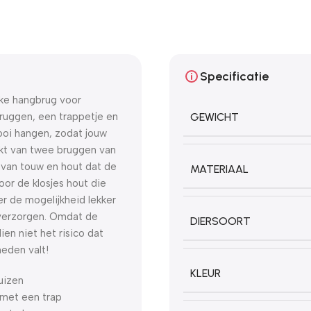
Specificatie
euke hangbrug voor
ruggen, een trappetje en
GEWICHT
ooi hangen, zodat jouw
akt van twee bruggen van
e van touw en hout dat de
MATERIAAL
or de klosjes hout die
er de mogelijkheid lekker
e verzorgen. Omdat de
DIERSOORT
ien niet het risico dat
eden valt!
KLEUR
uizen
 met een trap