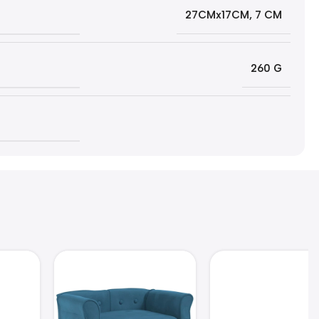
27CMx17CM
,
7 CM
260 G