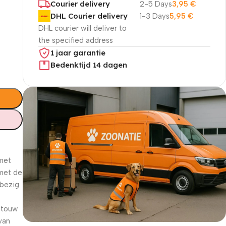
Courier delivery
2-5 Days
3,95
€
DHL Courier delivery
1-3 Days
5,95
€
DHL courier will deliver to
the specified address
1 jaar garantie
Bedenktijd 14 dagen
met
 met de
 bezig
n touw
van