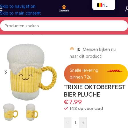
NL
Skip to navigation
Skip to main content
EN
FR
Home
/
Honden
/
Speelgoed
10
Mensen kijken nu
naar dit product!
Snelle levering
binnen 72u
TRIXIE OKTOBERFEST
BIER PLUCHE
€
7.99
143 op voorraad
-
+