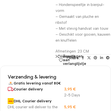
– Hondenspeeltje in bierpul-
vorm
– Gemaakt van pluche en
ribstof
– Met stevig handvat van touw
– Geschikt voor gooien, kauwen
en knuffelen
Afmetingen: 23 CM
Toevoegen
Vergelijk
Share:
aan
verlanglijstje
Verzending & levering
Gratis levering vanaf 80€
Courier delivery
3,95
€
2-5 Days
DHL Courier delivery
DHL courier will deliver to the
5,95
€