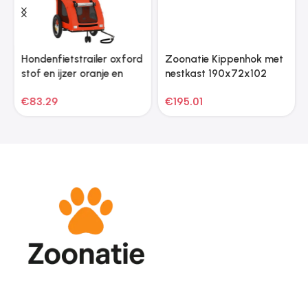
Hondenfietstrailer oxford
Zoonatie Kippenhok met
stof en ijzer oranje en
nestkast 190x72x102
grijs
massief vurenhout rood
€
83.29
€
195.01