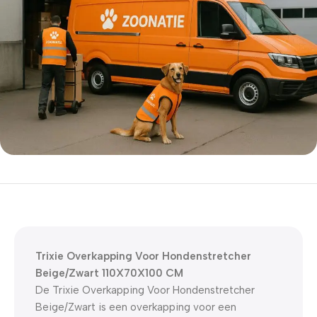
5% korting met code
WELKOM5
0
00
00
00
Dagen
Hr
Min
Sc
Trixie Overkapping Voor Hondenstretcher
Beige/Zwart 110X70X100 CM
De Trixie Overkapping Voor Hondenstretcher
Beige/Zwart is een overkapping voor een