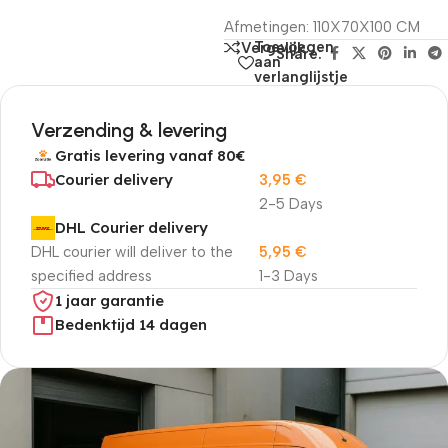
Afmetingen: 110X70X100 CM
Toevoegen
Vergelijk
Share:
aan
verlanglijstje
Verzending & levering
Gratis levering vanaf 80€
Courier delivery
3,95
€
2-5 Days
DHL Courier delivery
DHL courier will deliver to the
5,95
€
specified address
1-3 Days
1 jaar garantie
Bedenktijd 14 dagen