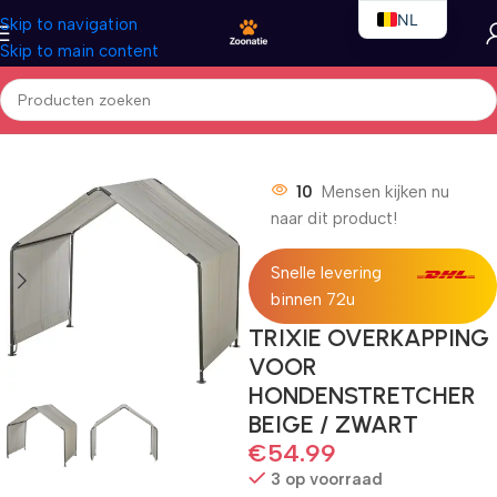
NL
Skip to navigation
Skip to main content
EN
FR
Home
/
Honden
/
Outdoor
10
Mensen kijken nu
naar dit product!
Snelle levering
binnen 72u
TRIXIE OVERKAPPING
VOOR
HONDENSTRETCHER
BEIGE / ZWART
€
54.99
3 op voorraad