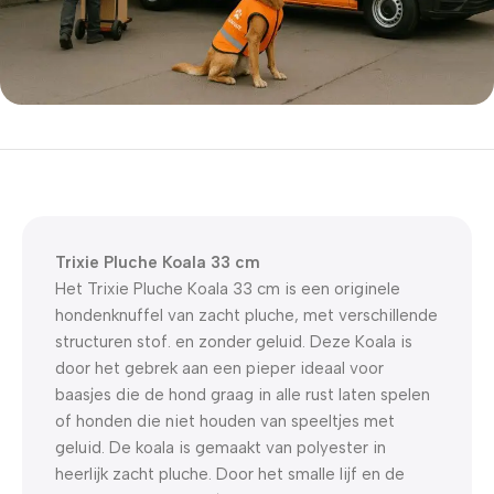
5% korting met code
WELKOM5
0
00
00
00
Dagen
Hr
Min
Sc
Trixie Pluche Koala 33 cm
Het Trixie Pluche Koala 33 cm is een originele
hondenknuffel van zacht pluche, met verschillende
structuren stof. en zonder geluid. Deze Koala is
door het gebrek aan een pieper ideaal voor
baasjes die de hond graag in alle rust laten spelen
of honden die niet houden van speeltjes met
geluid. De koala is gemaakt van polyester in
heerlijk zacht pluche. Door het smalle lijf en de