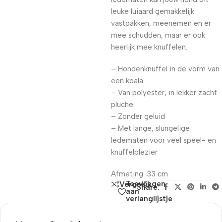
leuke luiaard gemakkelijk
vastpakken, meenemen en er
mee schudden, maar er ook
heerlijk mee knuffelen.
– Hondenknuffel in de vorm van
een koala
– Van polyester, in lekker zacht
pluche
– Zonder geluid
– Met lange, slungelige
ledematen voor veel speel- en
knuffelplezier
Afmeting: 33 cm
Toevoegen
Vergelijk
Share:
aan
verlanglijstje