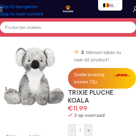
NL
Skip to navigation
Skip to main content
EN
FR
Home
/
Honden
/
Speelgoed
3
Mensen kijken nu
naar dit product!
Snelle levering
binnen 72u
TRIXIE PLUCHE
KOALA
€
11.99
3 op voorraad
-
+