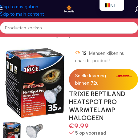
NL
Skip to navigation
Skip to main content
EN
FR
Home
/
Terrarium
/
Verlichting halogeenlampen
12
Mensen kijken nu
naar dit product!
Snelle levering
binnen 72u
TRIXIE REPTILAND
HEATSPOT PRO
WARMTELAMP
HALOGEEN
€
9.99
5 op voorraad