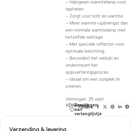
– Halogeen-warmtelamp voor
reptielen
– Zorgt voor licht en warmte
– Meer warmte-opbrengst dan
een normale warmtelamp met
hetzelfde wattage
– Met speciale reflector voor
optimale belichting
– Bevordert het welzijn en
ondersteunt het
spijsverteringsproces
– Ideaal om een zonplek te
creëren
Vermogen: 35 watt
Toevoegen
Vergelijk
Share:
aan
verlanglijstje
Verzending & levering