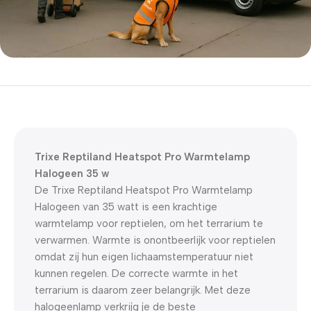
5% korting met code
WELKOM5
0
00
00
00
Dagen
Hr
Min
Sc
Trixe Reptiland Heatspot Pro Warmtelamp
Halogeen 35 w
De Trixe Reptiland Heatspot Pro Warmtelamp
Halogeen van 35 watt is een krachtige
warmtelamp voor reptielen, om het terrarium te
verwarmen. Warmte is onontbeerlijk voor reptielen
omdat zij hun eigen lichaamstemperatuur niet
kunnen regelen. De correcte warmte in het
terrarium is daarom zeer belangrijk. Met deze
halogeenlamp verkrijg je de beste