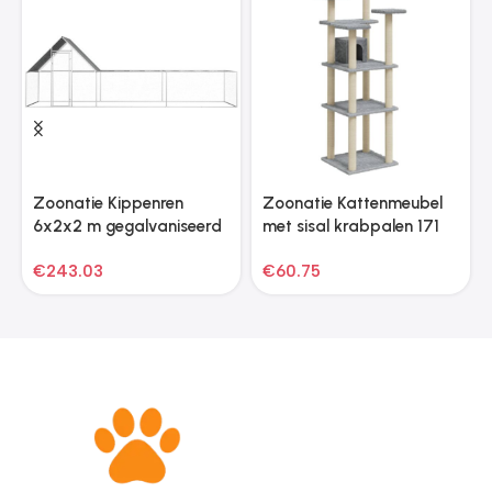
Zoonatie Kippenren
Zoonatie Kattenmeubel
6x2x2 m gegalvaniseerd
met sisal krabpalen 171
staal
cm lichtgrijs
€
243.03
€
60.75