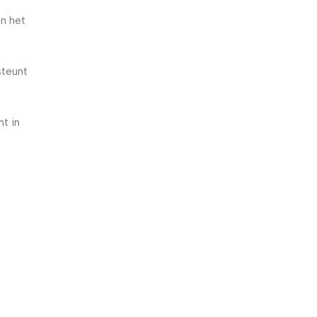
e
in het
5% korting met code
WELKOM5
steunt
0
00
00
00
Dagen
Hr
Min
Sc
ht in