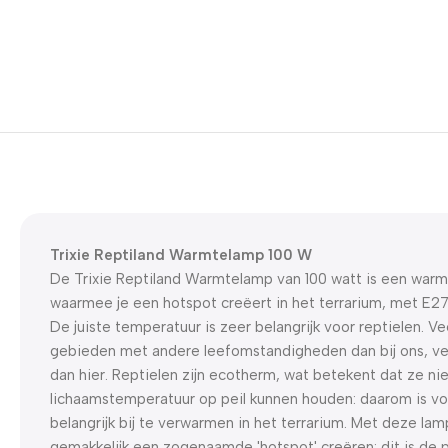
Trixie Reptiland Warmtelamp 100 W
De Trixie Reptiland Warmtelamp van 100 watt is een warm
waarmee je een hotspot creëert in het terrarium, met E27 
De juiste temperatuur is zeer belangrijk voor reptielen. Ve
gebieden met andere leefomstandigheden dan bij ons, vee
dan hier. Reptielen zijn ecotherm, wat betekent dat ze nie
lichaamstemperatuur op peil kunnen houden: daarom is voor
belangrijk bij te verwarmen in het terrarium. Met deze lam
gemakkelijk een zogenaamde 'hotspot' creëren: dit is de p