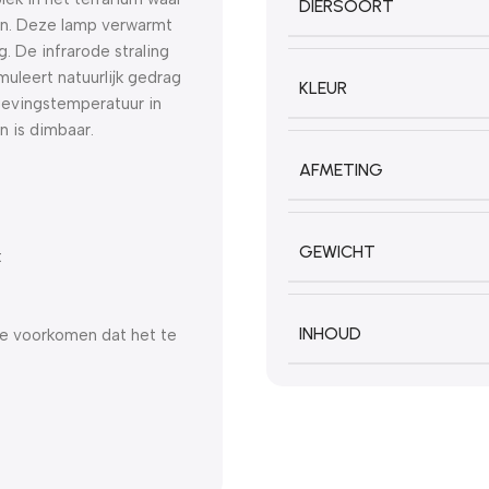
DIERSOORT
en. Deze lamp verwarmt
. De infrarode straling
uleert natuurlijk gedrag
KLEUR
gevingstemperatuur in
n is dimbaar.
AFMETING
GEWICHT
t
INHOUD
 te voorkomen dat het te