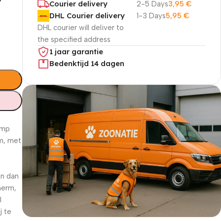
P
Courier delivery
2-5 Days
3,95
€
DHL Courier delivery
1-3 Days
5,95
€
DHL courier will deliver to
the specified address
1 jaar garantie
Bedenktijd 14 dagen
amp
um, met
en dan
therm,
l
j te