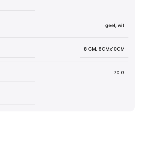
geel
,
wit
8 CM
,
8CMx10CM
70 G