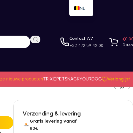
NL
EN
FR
Contact 7/7
€
0.0
0
ite
+32 472 59 42 00
Verlanglijst
ze nieuwe producten
TRIXIE
PETSNACK
YOURDOG
Verzending & levering
Gratis levering vanaf
80€