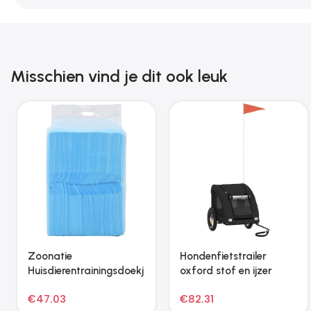
Misschien vind je dit ook leuk
Zoonatie
Hondenfietstrailer
Huisdierentrainingsdoekj
oxford stof en ijzer
es 100 st 90×60 cm
zwart
€
47.03
€
82.31
nonwoven stof