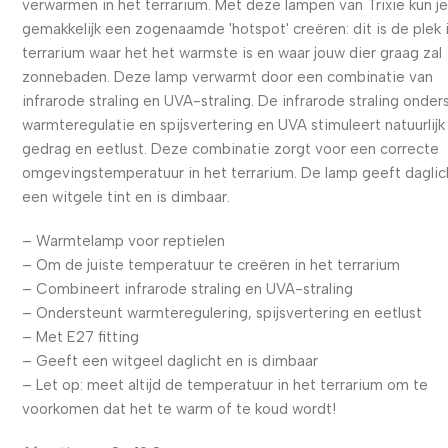
verwarmen in het terrarium. Met deze lampen van Trixie kun j
gemakkelijk een zogenaamde 'hotspot' creëren: dit is de plek 
terrarium waar het het warmste is en waar jouw dier graag zal
zonnebaden. Deze lamp verwarmt door een combinatie van
infrarode straling en UVA-straling. De infrarode straling onder
warmteregulatie en spijsvertering en UVA stimuleert natuurlijk
gedrag en eetlust. Deze combinatie zorgt voor een correcte
omgevingstemperatuur in het terrarium. De lamp geeft daglic
een witgele tint en is dimbaar.
– Warmtelamp voor reptielen
– Om de juiste temperatuur te creëren in het terrarium
– Combineert infrarode straling en UVA-straling
– Ondersteunt warmteregulering, spijsvertering en eetlust
– Met E27 fitting
– Geeft een witgeel daglicht en is dimbaar
– Let op: meet altijd de temperatuur in het terrarium om te
voorkomen dat het te warm of te koud wordt!