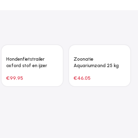
Hondenfietstrailer
Zoonatie
oxford stof en ijzer
Aquariumzand 25 kg
rood en zwart
0,2-2 mm zwart
€
99.95
€
46.05