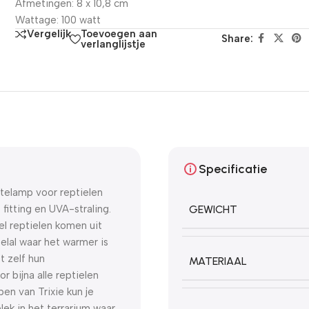
Afmetingen: 8 x 10,8 cm
Wattage: 100 watt
Toevoegen aan
Vergelijk
Share:
verlanglijstje
Specificatie
telamp voor reptielen
fitting en UVA-straling.
GEWICHT
el reptielen komen uit
lal waar het warmer is
t zelf hun
MATERIAAL
 bijna alle reptielen
pen van Trixie kun je
lek in het terrarium waar