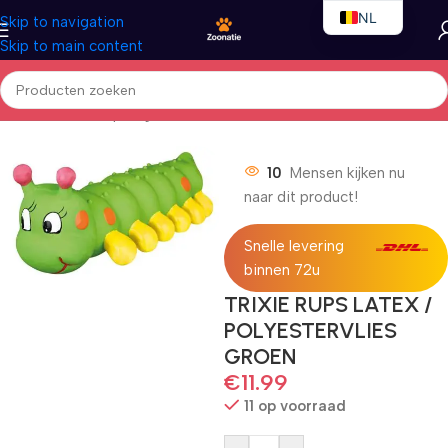
NL
Skip to navigation
Skip to main content
EN
FR
Home
/
Honden
/
Speelgoed
10
Mensen kijken nu
naar dit product!
Snelle levering
binnen 72u
TRIXIE RUPS LATEX /
POLYESTERVLIES
GROEN
€
11.99
11 op voorraad