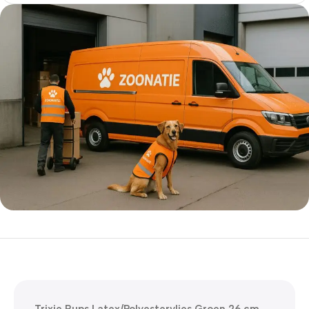
5% korting met code
WELKOM5
0
00
00
00
Dagen
Hr
Min
Sc
Trixie Rups Latex/Polyestervlies Groen 26 cm