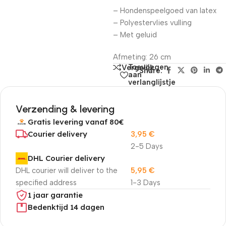
– Hondenspeelgoed van latex
– Polyestervlies vulling
– Met geluid
Afmeting: 26 cm
Toevoegen
Vergelijk
Share:
aan
verlanglijstje
Verzending & levering
Gratis levering vanaf 80€
Courier delivery
3,95
€
2-5 Days
DHL Courier delivery
DHL courier will deliver to the
5,95
€
specified address
1-3 Days
1 jaar garantie
Bedenktijd 14 dagen