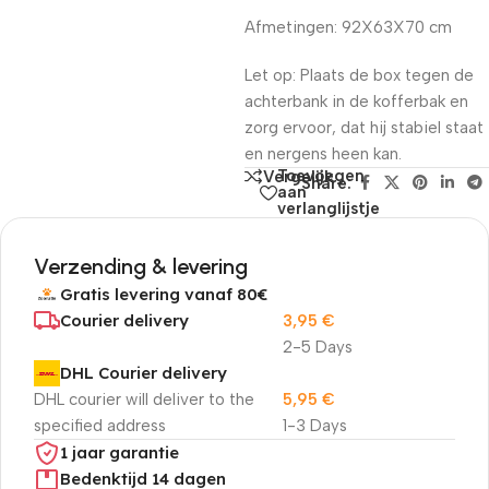
Afmetingen: 92X63X70 cm
Let op: Plaats de box tegen de
achterbank in de kofferbak en
zorg ervoor, dat hij stabiel staat
en nergens heen kan.
Toevoegen
Vergelijk
Share:
aan
verlanglijstje
Verzending & levering
Gratis levering vanaf 80€
Courier delivery
3,95
€
2-5 Days
DHL Courier delivery
DHL courier will deliver to the
5,95
€
specified address
1-3 Days
1 jaar garantie
Bedenktijd 14 dagen