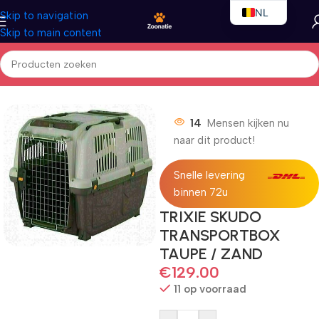
NL
Skip to navigation
Skip to main content
EN
FR
Home
/
Honden
/
Vervoersbox
14
Mensen kijken nu
naar dit product!
Snelle levering
binnen 72u
TRIXIE SKUDO
TRANSPORTBOX
TAUPE / ZAND
€
129.00
11 op voorraad