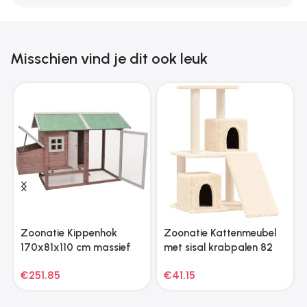
Misschien vind je dit ook leuk
Zoonatie Kippenhok
Zoonatie Kattenmeubel
170x81x110 cm massief
met sisal krabpalen 82
grenen- en vurenhout
cm crèmekleurig
€
251.85
€
41.15
mokka