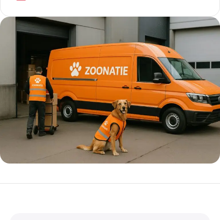
5% korting met code
WELKOM5
0
00
00
00