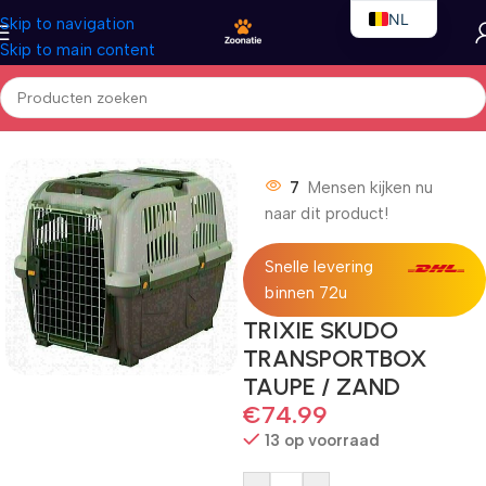
NL
Skip to navigation
Skip to main content
EN
FR
Home
/
Honden
/
Vervoersbox
7
Mensen kijken nu
naar dit product!
Snelle levering
binnen 72u
TRIXIE SKUDO
TRANSPORTBOX
TAUPE / ZAND
€
74.99
13 op voorraad