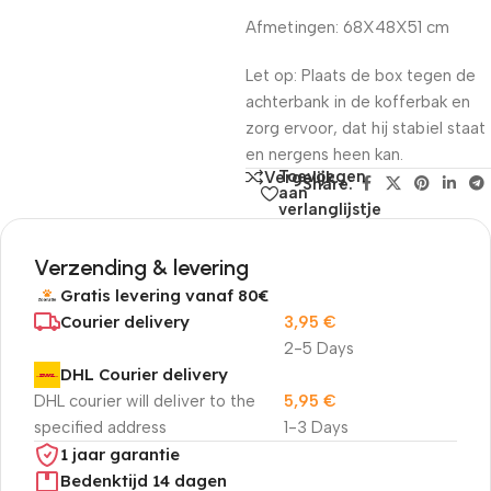
Afmetingen: 68X48X51 cm
Let op: Plaats de box tegen de
achterbank in de kofferbak en
zorg ervoor, dat hij stabiel staat
en nergens heen kan.
Toevoegen
Vergelijk
Share:
aan
verlanglijstje
Verzending & levering
Gratis levering vanaf 80€
Courier delivery
3,95
€
2-5 Days
DHL Courier delivery
DHL courier will deliver to the
5,95
€
specified address
1-3 Days
1 jaar garantie
Bedenktijd 14 dagen