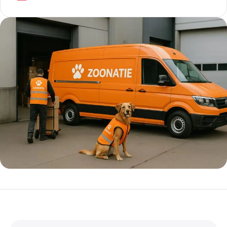
5% korting met code
WELKOM5
0
00
00
00