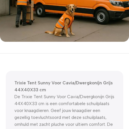
5% korting met code
WELKOM5
0
00
00
00
Dagen
Hr
Min
Sc
Trixie Tent Sunny Voor Cavia/Dwergkonijn Grijs
44X40X33 cm
De Trixie Tent Sunny Voor Cavia/Dwergkonijn Grijs
44X40X33 cm is een comfortabele schuilplaats
voor knaagdieren. Geef jouw knaagdier een
gezellig toevluchtsoord met deze schuilplaats,
omhuld met zacht pluche voor ultiem comfort. De