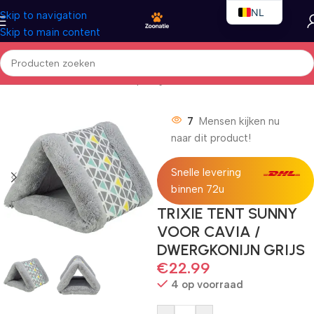
NL
Skip to navigation
Skip to main content
EN
FR
Home
/
Kleindieren
/
Kleindierspeelgoed
7
Mensen kijken nu
naar dit product!
Snelle levering
binnen 72u
TRIXIE TENT SUNNY
VOOR CAVIA /
DWERGKONIJN GRIJS
€
22.99
4 op voorraad