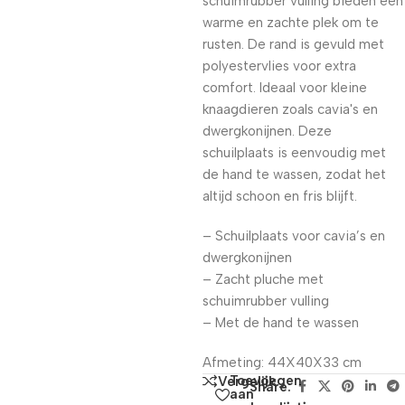
schuimrubber vulling bieden een
warme en zachte plek om te
rusten. De rand is gevuld met
polyestervlies voor extra
comfort. Ideaal voor kleine
knaagdieren zoals cavia's en
dwergkonijnen. Deze
schuilplaats is eenvoudig met
de hand te wassen, zodat het
altijd schoon en fris blijft.
– Schuilplaats voor cavia’s en
dwergkonijnen
– Zacht pluche met
schuimrubber vulling
– Met de hand te wassen
Afmeting: 44X40X33 cm
Toevoegen
Vergelijk
Share:
aan