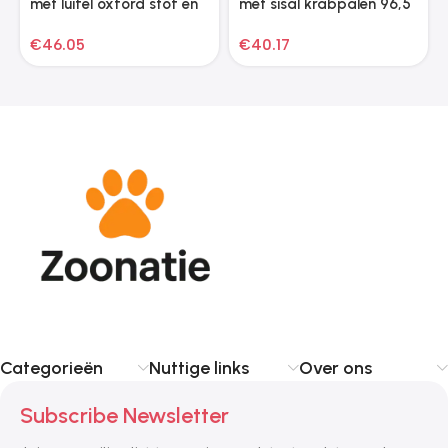
met luifel oxford stof en
met sisal krabpalen 96,5
staal antracietkleurig
cm crèmekleurig
€
46.05
€
40.17
Categorieën
Nuttige links
Over ons
Subscribe Newsletter