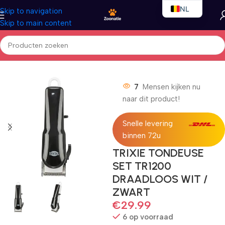
NL
Skip to navigation
Skip to main content
EN
FR
Home
/
Honden
/
Hondenelektronica
7
Mensen kijken nu
naar dit product!
Snelle levering
binnen 72u
TRIXIE TONDEUSE
SET TR1200
DRAADLOOS WIT /
ZWART
€
29.99
6 op voorraad