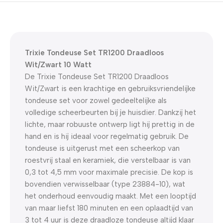
5% korting met code
WELKOM5
0
00
00
00
Dagen
Hr
Min
Sc
Trixie Tondeuse Set TR1200 Draadloos
Wit/Zwart 10 Watt
De Trixie Tondeuse Set TR1200 Draadloos
Wit/Zwart
is een krachtige en gebruiksvriendelijke
tondeuse set
voor zowel gedeeltelijke als
volledige scheerbeurten bij je huisdier. Dankzij het
lichte, maar robuuste ontwerp ligt hij prettig in de
hand en is hij ideaal voor regelmatig gebruik. De
tondeuse is uitgerust met een scheerkop van
roestvrij staal en keramiek, die verstelbaar is van
0,3 tot 4,5 mm voor maximale precisie. De kop is
bovendien verwisselbaar (type 23884-10), wat
het onderhoud eenvoudig maakt. Met een looptijd
van maar liefst 180 minuten en een oplaadtijd van
3 tot 4 uur is deze draadloze tondeuse altijd klaar