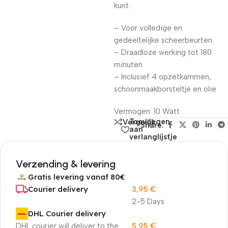
kunt.
– Voor volledige en
gedeeltelijke scheerbeurten
– Draadloze werking tot 180
minuten
– Inclusief 4 opzetkammen,
schoonmaakborsteltje en olie
Vermogen: 10 Watt
Toevoegen
Vergelijk
Share:
aan
verlanglijstje
Verzending & levering
Gratis levering vanaf 80€
Courier delivery
3,95
€
2-5 Days
DHL Courier delivery
DHL courier will deliver to the
5,95
€