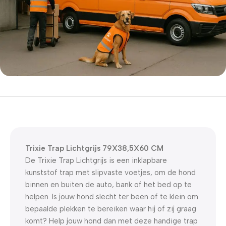
5% korting met code
WELKOM5
0
00
00
00
Dagen
Hr
Min
Sc
Trixie Trap Lichtgrijs 79X38,5X60 CM
De Trixie Trap Lichtgrijs is een inklapbare
kunststof trap met slipvaste voetjes, om de hond
binnen en buiten de auto, bank of het bed op te
helpen. Is jouw hond slecht ter been of te klein om
bepaalde plekken te bereiken waar hij of zij graag
komt? Help jouw hond dan met deze handige trap