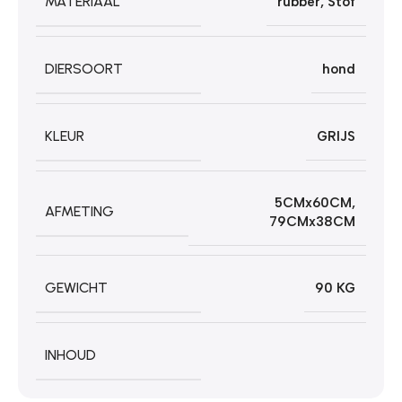
MATERIAAL
rubber
,
Stof
DIERSOORT
hond
KLEUR
GRIJS
5CMx60CM
,
AFMETING
79CMx38CM
GEWICHT
90 KG
INHOUD