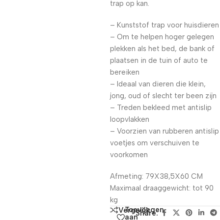
trap op kan.
– Kunststof trap voor huisdieren
– Om te helpen hoger gelegen
plekken als het bed, de bank of
plaatsen in de tuin of auto te
bereiken
– Ideaal van dieren die klein,
jong, oud of slecht ter been zijn
– Treden bekleed met antislip
loopvlakken
– Voorzien van rubberen antislip
voetjes om verschuiven te
voorkomen
Afmeting: 79X38,5X60 CM
Maximaal draaggewicht: tot 90
kg
Toevoegen
Vergelijk
Share:
aan