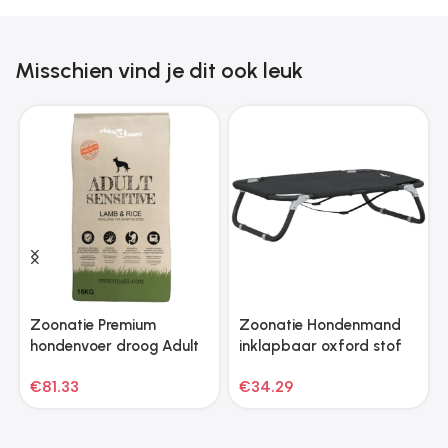
Misschien vind je dit ook leuk
Zoonatie Premium
Zoonatie Hondenmand
hondenvoer droog Adult
inklapbaar oxford stof
Sensitive Lamb & Rice
en staal antracietkleurig
€
81.33
€
34.29
30kg 2 st