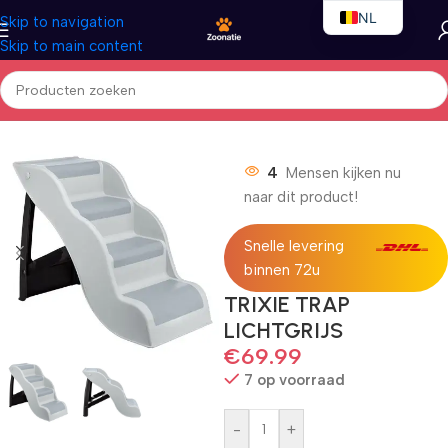
NL
Skip to navigation
Skip to main content
EN
FR
Home
/
Honden
4
Mensen kijken nu
naar dit product!
Snelle levering
binnen 72u
TRIXIE TRAP
LICHTGRIJS
€
69.99
7 op voorraad
-
+