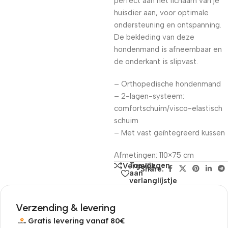
perfect aan het lichaam van je
huisdier aan, voor optimale
ondersteuning en ontspanning.
De bekleding van deze
hondenmand is afneembaar en
de onderkant is slipvast.
– Orthopedische hondenmand
– 2-lagen-systeem:
comfortschuim/visco-elastisch
schuim
– Met vast geïntegreerd kussen
Afmetingen: 110×75 cm
Toevoegen
Vergelijk
Share:
aan
verlanglijstje
Verzending & levering
Gratis levering vanaf 80€