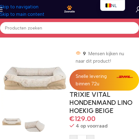
NL
Skip to navigation
Skip to main content
EN
FR
Home
/
Honden
/
Hondenbedden
9
Mensen kijken nu
naar dit product!
Snelle levering
binnen 72u
TRIXIE VITAL
HONDENMAND LINO
HOEKIG BEIGE
€
129.00
4 op voorraad