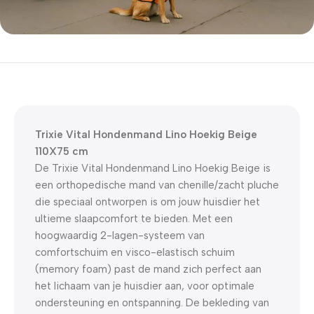
5% korting met code
WELKOM5
0
00
00
00
Dagen
Hr
Min
Sc
Trixie Vital Hondenmand Lino Hoekig Beige
110X75 cm
De Trixie Vital Hondenmand Lino Hoekig Beige is
een orthopedische mand van chenille/zacht pluche
die speciaal ontworpen is om jouw huisdier het
ultieme slaapcomfort te bieden. Met een
hoogwaardig 2-lagen-systeem van
comfortschuim en visco-elastisch schuim
(memory foam) past de mand zich perfect aan
het lichaam van je huisdier aan, voor optimale
ondersteuning en ontspanning. De bekleding van