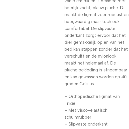
van 5 cm dik en is bekleed met
heerlijk zacht, blauw pluche. Dit
maakt de ligmat zeer robuust en
hoogwaardig maar toch ook
comfortabel. De slipvaste
onderkant zorgt ervoor dat het
dier gemakkelijk op en van het
bed kan stappen zonder dat het
verschuift en de nylonlook
maakt het helemaal af. De
pluche bekleding is afneembaar
en kan gewassen worden op 40
graden Celsius.
– Orthopedische ligmat van
Trixie
– Met visco-elastisch
schuimrubber
– Slipvaste onderkant