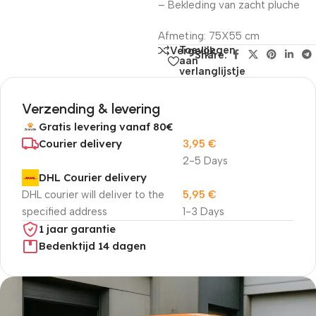
– Bekleding van zacht pluche
Afmeting: 75X55 cm
Toevoegen
Vergelijk
Share:
aan
verlanglijstje
Verzending & levering
Gratis levering vanaf 80€
Courier delivery
3,95
€
2-5 Days
DHL Courier delivery
DHL courier will deliver to the
5,95
€
specified address
1-3 Days
1 jaar garantie
Bedenktijd 14 dagen