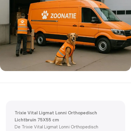
5% korting met code
WELKOM5
0
00
00
00
Dagen
Hr
Min
Sc
Trixie Vital Ligmat Lonni Orthopedisch
Lichtbruin 75X55 cm
De Trixie Vital Ligmat Lonni Orthopedisch