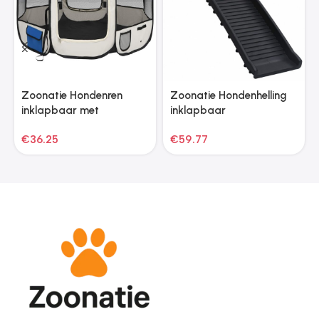
Zoonatie Hondenren
Zoonatie Hondenhelling
inklapbaar met
inklapbaar
draagtas 90x90x58 cm
155,5x40x15,5 cm zwart
€
36.25
€
59.77
blauw