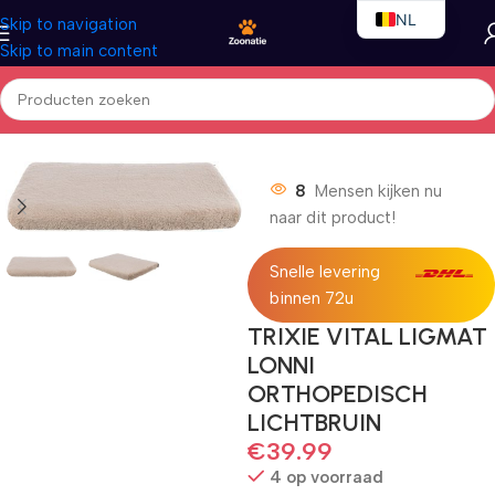
NL
Skip to navigation
Skip to main content
EN
FR
Home
/
Honden
/
Hondenbedden
8
Mensen kijken nu
naar dit product!
Snelle levering
binnen 72u
TRIXIE VITAL LIGMAT
LONNI
ORTHOPEDISCH
LICHTBRUIN
€
39.99
4 op voorraad