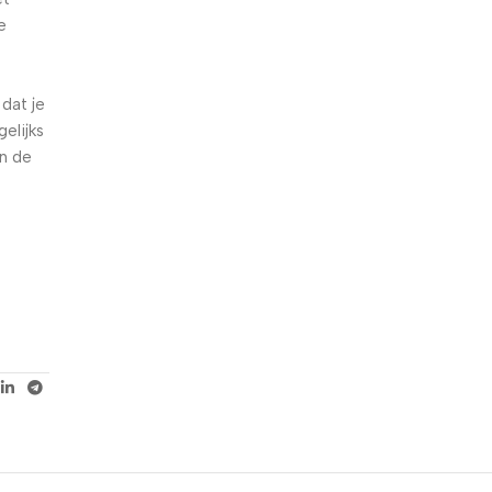
e
5% korting met code
WELKOM5
 dat je
0
00
00
00
elijks
Dagen
Hr
Min
Sc
an de