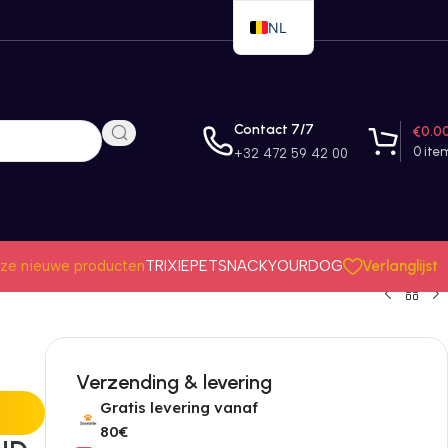
NL
EN
FR
Contact 7/7
€
0.0
0
ite
+32 472 59 42 00
Verlanglijst
ze nieuwe producten
TRIXIE
PETSNACK
YOURDOG
Verzending & levering
Gratis levering vanaf
80€