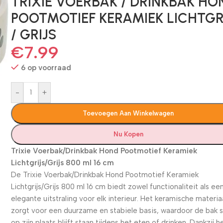
TRIXIE VOERBAK / DRINKBAK HO
POOTMOTIEF KERAMIEK LICHTGR
/ GRIJS
€
7.99
6 op voorraad
-
+
Toevoegen Aan Winkelwagen
Nu Kopen
Trixie Voerbak/Drinkbak Hond Pootmotief Keramiek
Lichtgrijs/Grijs 800 ml 16 cm
De Trixie Voerbak/Drinkbak Hond Pootmotief Keramiek
Lichtgrijs/Grijs 800 ml 16 cm biedt zowel functionaliteit als ee
elegante uitstraling voor elk interieur. Het keramische materia
zorgt voor een duurzame en stabiele basis, waardoor de bak 
op zijn plaats blijft staan tijdens het eten of drinken. Dankzij h