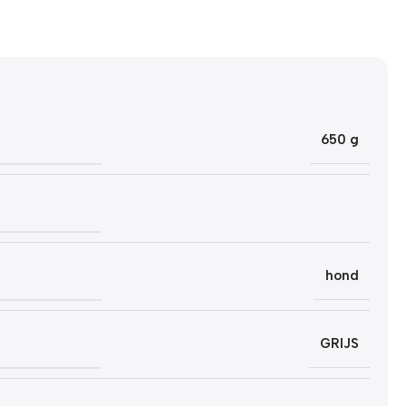
650 g
hond
GRIJS