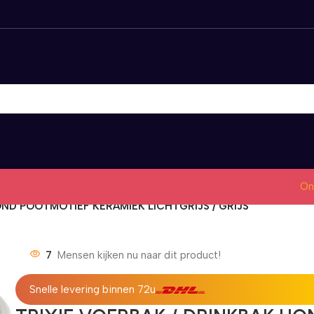
On
OND POOTMOTIEF KERAMIEK LICHTGRIJS / GRIJS
7
Mensen kijken nu naar dit product!
Snelle levering binnen 72u