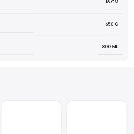
16 CM
650 G
800 ML
Zoonatie Hooiruif voor
konijnen 25×18,5×20,5
cm massief vurenhout
€
17.63