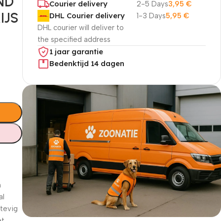
ND
Courier delivery
2-5 Days
3,95
€
IJS
DHL Courier delivery
1-3 Days
5,95
€
DHL courier will deliver to
the specified address
1 jaar garantie
Bedenktijd 14 dagen
n
al
stevig
et