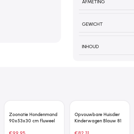
AFMETING
GEWICHT
INHOUD
Zoonatie Hondenmand
Opvouwbare Huisdier
90x53x30 cm fluweel
Kinderwagen Blauw 81
donkergrijs
x 47 x 99 cm
€
99.95
€
82.31