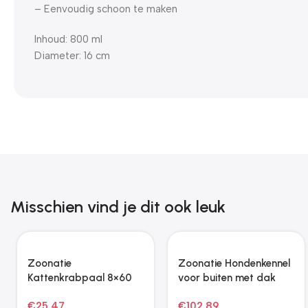
– Eenvoudig schoon te maken
Inhoud: 800 ml
Diameter: 16 cm
Misschien vind je dit ook leuk
Zoonatie
Zoonatie Hondenkennel
Kattenkrabpaal 8×60
voor buiten met dak
cm 8 mm beige
200x200x150 cm
€
25.47
€
102.89