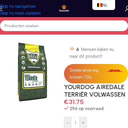
NL
Skip to navigation
Skip to main content
EN
FR
Home
/
Honden
/
Droogvoer
6
Mensen kijken nu
naar dit product!
Snelle levering
binnen 72u
YOURDOG AIREDALE
TERRIËR VOLWASSEN
€
31.75
256 op voorraad
-
+