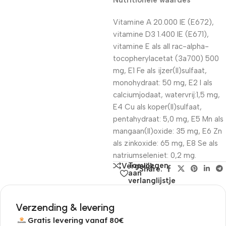
Nutritionele waardes
Vitamine A 20.000 IE (E672),
vitamine D3 1.400 IE (E671),
vitamine E als all rac-alpha-
tocopherylacetat (3a700) 500
mg, E1 Fe als ijzer(II)sulfaat,
monohydraat: 50 mg, E2 I als
calciumjodaat, watervrij:1,5 mg,
E4 Cu als koper(II)sulfaat,
pentahydraat: 5,0 mg, E5 Mn als
mangaan(II)oxide: 35 mg, E6 Zn
als zinkoxide: 65 mg, E8 Se als
natriumseleniet: 0,2 mg.
Toevoegen
Vergelijk
Share:
aan
verlanglijstje
Verzending & levering
Gratis levering vanaf 80€