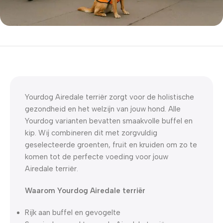
5% korting met code
WELKOM5
0
00
00
00
Dagen
Hr
Min
Sc
Yourdog Airedale terriër zorgt voor de holistische
gezondheid en het welzijn van jouw hond. Alle
Yourdog varianten bevatten smaakvolle buffel en
kip. Wij combineren dit met zorgvuldig
geselecteerde groenten, fruit en kruiden om zo te
komen tot de perfecte voeding voor jouw
Airedale terriër.
Waarom Yourdog Airedale terriër
Rijk aan buffel en gevogelte