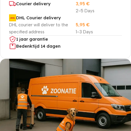
Courier delivery
3,95
€
2-5 Days
DHL Courier delivery
DHL courier will deliver to the
5,95
€
specified address
1-3 Days
1 jaar garantie
Bedenktijd 14 dagen