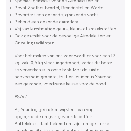
Speciaal gemaakt voor de Airedale terriër
Bevat Zoethoutwortel, Brandnetel en Wortel
Bevordert een gezonde, glanzende vacht
Behoud een gezonde darmflora
Vrij van kunstmatige geur-, kleur- of smaakstoffen
Ook geschikt voor de gevoelige Airedale terriër
Onze ingrediënten
Voor het maken van ons voer wordt er voor een 12
kg-zak 10,6 kg vlees ingedroogd, zodat dit beter
te verwerken is in onze brok. Met de juiste
hoeveelheid groente, fruit en kruiden is Yourdog
een gezonde, voedzame keuze voor de hond.
Buffel
Bij Yourdog gebruiken wij vlees van vrij
opgegroeide en gras gevoerde buffels.
Buffelvlees staat bekend om zijn romige, frisse
smaak en rijke kleur en zit vol met vitaminen en