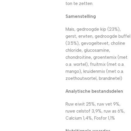
ton te zetten.
Samenstelling
Maïs, gedroogde kip (23%),
gerst, erwten, gedroogde buffel
(3.5%), gevogeltevet, choline
chloride, glucosamine,
chondroitine, groentemix (met
o.a. wortel), fruitmix (met o.a.
mango), kruidenmix (met o.a.
zoethoutwortel, brandnetel)
Analytische bestandsdelen
Ruw eiwit 25%, ruw vet 9%,
ruwe celstof 3,9%, ruw as 6%,
Calcium 1,4%, Fosfor 1,1%