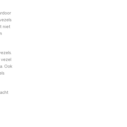
ardoor
vezels
t niet
en
vezels.
e vezel
ra. Ook
els
vacht