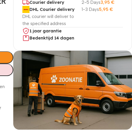
ER
Courier delivery
2-5 Days
3,95
€
DHL Courier delivery
1-3 Days
5,95
€
DHL courier will deliver to
the specified address
1 jaar garantie
Bedenktijd 14 dagen
e
ten
r