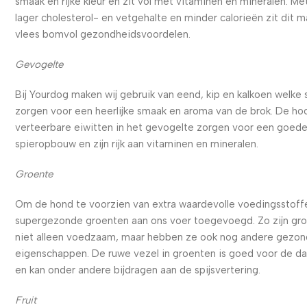
smaak en rijke kleur en zit vol met vitaminen en mineralen. Me
lager cholesterol- en vetgehalte en minder calorieën zit dit m
vlees bomvol gezondheidsvoordelen.
Gevogelte
Bij Yourdog maken wij gebruik van eend, kip en kalkoen welke
zorgen voor een heerlijke smaak en aroma van de brok. De ho
verteerbare eiwitten in het gevogelte zorgen voor een goed
spieropbouw en zijn rijk aan vitaminen en mineralen.
Groente
Om de hond te voorzien van extra waardevolle voedingsstoffe
supergezonde groenten aan ons voer toegevoegd. Zo zijn gr
niet alleen voedzaam, maar hebben ze ook nog andere gezo
eigenschappen. De ruwe vezel in groenten is goed voor de d
en kan onder andere bijdragen aan de spijsvertering.
Fruit