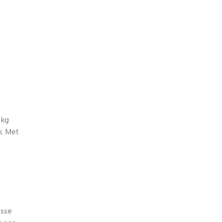
5% korting met code
WELKOM5
0
00
00
00
Dagen
Hr
Min
Sc
 kg
k. Met
isse