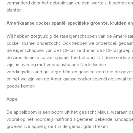
verminderd door het gebruik van kruiden, wortels, bloemen e
planten.
Amerikaanse cocker spaniël specifieke groente, kruiden en 
Wij hebben zorgvuldig de raseigenschappen van de Amerikaa
cocker spaniël onderzocht. Ook hebben we onderzoek gedaan
de eigenschappen van de FCI-ras sectie en de FCI-rasgroep 
de Amerikaanse cocker spaniël toe behoort. Uit deze onderz
zijn, in overleg met vooraanstaande Nederlandse
voedingsdeskundige, ingrediënten geselecteerd die de gezo
en het welzijn van de Amerikaanse cocker spaniël optimaal te
goede komen.
Appel
De appelboom is een boom uit het geslacht Malus, waaraan d
vooral op het noordelijk halfrond algemeen bekende handappe
groeien. De appel groeit in de gematigde streken.