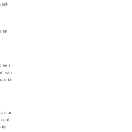
 vaak
s en
t een
en van
sterke
ratuur
n dat
ijn