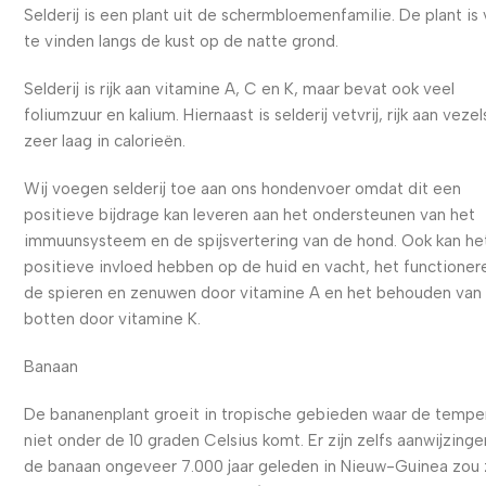
Selderij is een plant uit de schermbloemenfamilie. De plant is
te vinden langs de kust op de natte grond.
Selderij is rijk aan vitamine A, C en K, maar bevat ook veel
foliumzuur en kalium. Hiernaast is selderij vetvrij, rijk aan vezel
zeer laag in calorieën.
Wij voegen selderij toe aan ons hondenvoer omdat dit een
positieve bijdrage kan leveren aan het ondersteunen van het
immuunsysteem en de spijsvertering van de hond. Ook kan he
positieve invloed hebben op de huid en vacht, het functioner
de spieren en zenuwen door vitamine A en het behouden van 
botten door vitamine K.
Banaan
De bananenplant groeit in tropische gebieden waar de tempe
niet onder de 10 graden Celsius komt. Er zijn zelfs aanwijzinge
de banaan ongeveer 7.000 jaar geleden in Nieuw-Guinea zou z