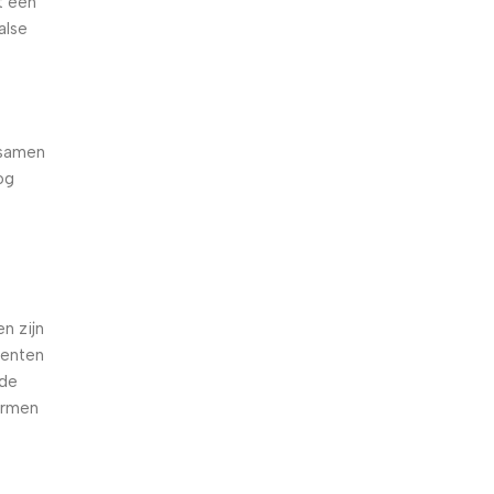
t een
alse
 samen
og
e
n zijn
oenten
nde
armen