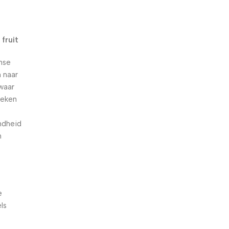
n
fruit
nse
 naar
waar
oeken
ndheid
n
e
ls