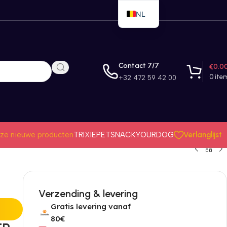
NL
EN
FR
Contact 7/7
€
0.0
0
ite
+32 472 59 42 00
Verlanglijst
ze nieuwe producten
TRIXIE
PETSNACK
YOURDOG
Verzending & levering
Gratis levering vanaf
80€