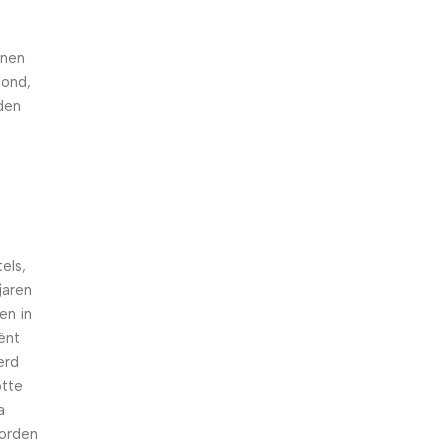
nnen
hond,
den
els,
jaren
en in
iënt
erd
otte
a
worden