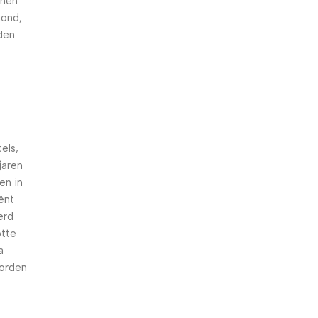
nnen
hond,
den
els,
jaren
en in
iënt
erd
otte
a
worden
n