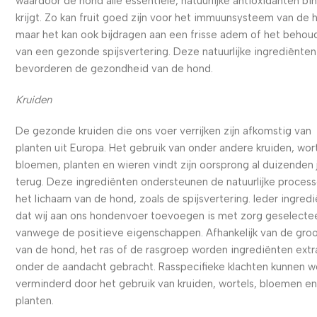
waardoor de hond alle essentiële, natuurlijke antioxidanten bi
krijgt. Zo kan fruit goed zijn voor het immuunsysteem van de 
maar het kan ook bijdragen aan een frisse adem of het behou
van een gezonde spijsvertering. Deze natuurlijke ingrediënten
bevorderen de gezondheid van de hond.
Kruiden
De gezonde kruiden die ons voer verrijken zijn afkomstig van
planten uit Europa. Het gebruik van onder andere kruiden, wort
bloemen, planten en wieren vindt zijn oorsprong al duizenden 
terug. Deze ingrediënten ondersteunen de natuurlijke process
het lichaam van de hond, zoals de spijsvertering. Ieder ingred
dat wij aan ons hondenvoer toevoegen is met zorg geselecte
vanwege de positieve eigenschappen. Afhankelijk van de gro
van de hond, het ras of de rasgroep worden ingrediënten extr
onder de aandacht gebracht. Rasspecifieke klachten kunnen 
verminderd door het gebruik van kruiden, wortels, bloemen e
planten.