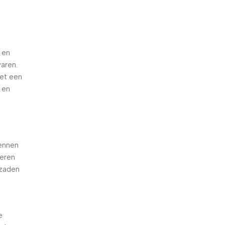
 en
varen.
met een
 en
kennen
deren
 zaden
e