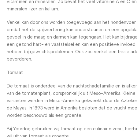
vitaminen en mineralen. Zo bevat het veel vitamine A en C e
mineralen ijzer en kalium.
Venkel kan door ons worden toegevoegd aan het hondenvoer
omdat het de spijsvertering kan ondersteunen en een opgebl
gevoel in de maag en darmen kan tegengaan. Het kan bijdrag
een gezond hart- en vaatstelsel en kan een positieve invloed
hebben bij gewrichtsproblemen. Ook zou venkel een frisse a
bevorderen.
Tomaat
De tomaat is onderdeel van de nachtschadefamilie en is afko
van de tomatenplant, oorspronkelijk uit Meso-Amerika. Kleine
varianten werden in Meso-Amerika gekweekt door de Azteke
de Mayas. In 1893 werd in Amerika besloten dat de vrucht mo
worden beschouwd als een groente.
Bij Yourdog gebruiken wij tomaat op een culinair niveau, hierbi
wij uit van tomaat als groente.