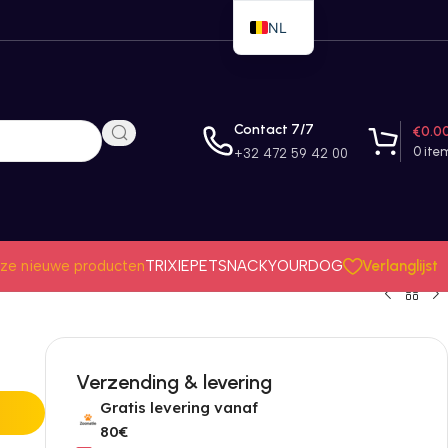
NL
EN
FR
Contact 7/7
€
0.0
0
ite
+32 472 59 42 00
Verlanglijst
ze nieuwe producten
TRIXIE
PETSNACK
YOURDOG
Verzending & levering
Gratis levering vanaf
80€