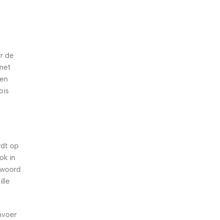
r de
 met
ten
ois
rdt op
ok in
 woord
lle
nvoer