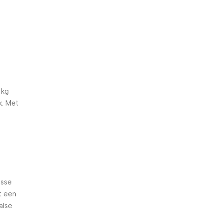
5% korting met code
WELKOM5
0
00
00
00
Dagen
Hr
Min
Sc
 kg
k. Met
isse
t een
alse