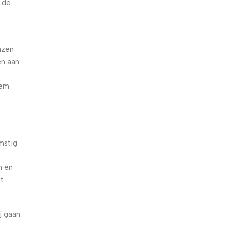
n de
azen
en aan
dem
mstig
n en
et
j gaan