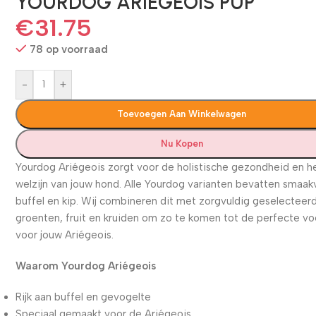
YOURDOG ARIÉGEOIS PUP
€
31.75
78 op voorraad
-
+
Toevoegen Aan Winkelwagen
Nu Kopen
Yourdog Ariégeois zorgt voor de holistische gezondheid en h
welzijn van jouw hond. Alle Yourdog varianten bevatten smaak
buffel en kip. Wij combineren dit met zorgvuldig geselecteer
groenten, fruit en kruiden om zo te komen tot de perfecte v
voor jouw Ariégeois.
Waarom Yourdog Ariégeois
Rijk aan buffel en gevogelte
Speciaal gemaakt voor de Ariégeois