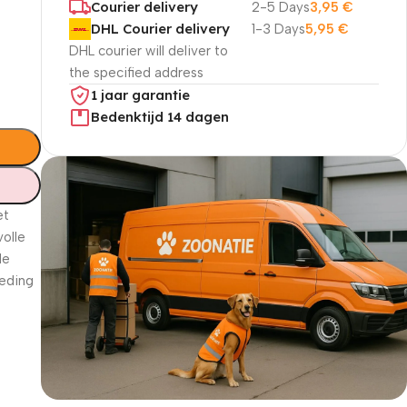
Courier delivery
2-5 Days
3,95
€
DHL Courier delivery
1-3 Days
5,95
€
DHL courier will deliver to
the specified address
1 jaar garantie
Bedenktijd 14 dagen
et
volle
de
oeding