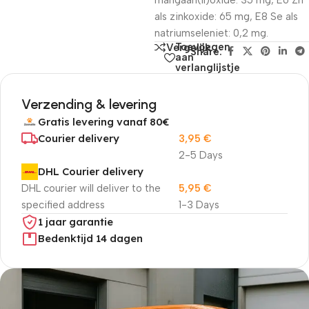
mangaan(II)oxide: 35 mg, E6 Zn
als zinkoxide: 65 mg, E8 Se als
natriumseleniet: 0,2 mg.
Toevoegen
Vergelijk
Share:
aan
verlanglijstje
Verzending & levering
Gratis levering vanaf 80€
Courier delivery
3,95
€
2-5 Days
DHL Courier delivery
DHL courier will deliver to the
5,95
€
specified address
1-3 Days
1 jaar garantie
Bedenktijd 14 dagen