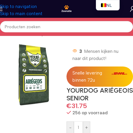
NL
Skip to navigation
Skip to main content
EN
FR
Home
/
Honden
/
Droogvoer
3
Mensen kijken nu
naar dit product!
Snelle levering
binnen 72u
YOURDOG ARIÉGEOIS
SENIOR
€
31.75
256 op voorraad
-
+