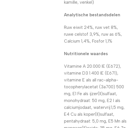
kamille, venkel)
Analytische bestandsdelen
Ruw eiwit 24%, ruw vet 8%,
ruwe celstof 3,9%, ruw as 6%,
Calcium 1,4%, Fosfor 1,1%
Nutritionele waardes
Vitamine A 20.000 IE (E672),
vitamine D3 1.400 IE (E671),
vitamine E als all rac-alpha-
tocopherylacetat (3a700) 500
mg, E1 Fe als ijzer(II)sulfaat,
monohydraat: 50 mg, E2 I als
calciumjodaat, watervrij:1,5 mg,
E4 Cu als koper(II)sulfaat,
pentahydraat: 5,0 mg, E5 Mn als