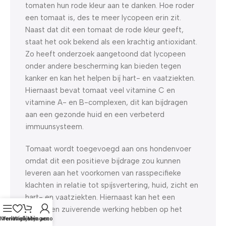
tomaten hun rode kleur aan te danken. Hoe roder
een tomaat is, des te meer lycopeen erin zit.
Naast dat dit een tomaat de rode kleur geeft,
staat het ook bekend als een krachtig antioxidant.
Zo heeft onderzoek aangetoond dat lycopeen
onder andere bescherming kan bieden tegen
kanker en kan het helpen bij hart- en vaatziekten.
Hiernaast bevat tomaat veel vitamine C en
vitamine A- en B-complexen, dit kan bijdragen
aan een gezonde huid en een verbeterd
immuunsysteem.
Tomaat wordt toegevoegd aan ons hondenvoer
omdat dit een positieve bijdrage zou kunnen
leveren aan het voorkomen van rasspecifieke
klachten in relatie tot spijsvertering, huid, zicht en
hart- en vaatziekten. Hiernaast kan het een
algemeen zuiverende werking hebben op het
Menu
Verlanglijst
Winkelwagen
Mijn account
lichaam.