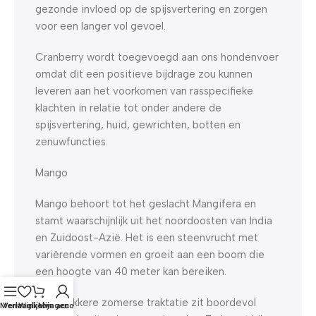
gezonde invloed op de spijsvertering en zorgen
voor een langer vol gevoel.
Cranberry wordt toegevoegd aan ons hondenvoer
omdat dit een positieve bijdrage zou kunnen
leveren aan het voorkomen van rasspecifieke
klachten in relatie tot onder andere de
spijsvertering, huid, gewrichten, botten en
zenuwfuncties.
Mango
Mango behoort tot het geslacht Mangifera en
stamt waarschijnlijk uit het noordoosten van India
en Zuidoost-Azië. Het is een steenvrucht met
variërende vormen en groeit aan een boom die
een hoogte van 40 meter kan bereiken.
Deze lekkere zomerse traktatie zit boordevol
Menu
Verlanglijst
Winkelwagen
Mijn account