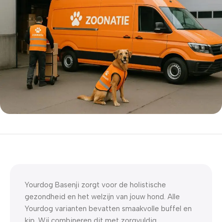
5% korting met code
WELKOM5
0
00
00
00
Dagen
Hr
Min
Sc
Yourdog Basenji zorgt voor de holistische
gezondheid en het welzijn van jouw hond. Alle
Yourdog varianten bevatten smaakvolle buffel en
kip. Wij combineren dit met zorgvuldig