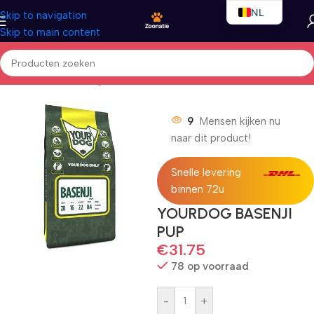
NL
Skip to navigation
Skip to main content
EN
FR
Home
/
Honden
/
Droogvoer
9
Mensen kijken nu
naar dit product!
Snelle levering
binnen 72u
YOURDOG BASENJI
PUP
€
31.75
78 op voorraad
-
+