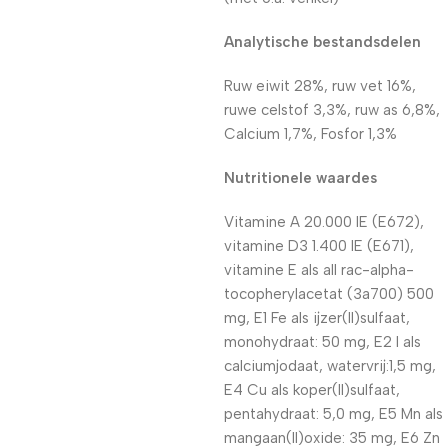
Analytische bestandsdelen
Ruw eiwit 28%, ruw vet 16%,
ruwe celstof 3,3%, ruw as 6,8%,
Calcium 1,7%, Fosfor 1,3%
Nutritionele waardes
Vitamine A 20.000 IE (E672),
vitamine D3 1.400 IE (E671),
vitamine E als all rac-alpha-
tocopherylacetat (3a700) 500
mg, E1 Fe als ijzer(II)sulfaat,
monohydraat: 50 mg, E2 I als
calciumjodaat, watervrij:1,5 mg,
E4 Cu als koper(II)sulfaat,
pentahydraat: 5,0 mg, E5 Mn als
mangaan(II)oxide: 35 mg, E6 Zn