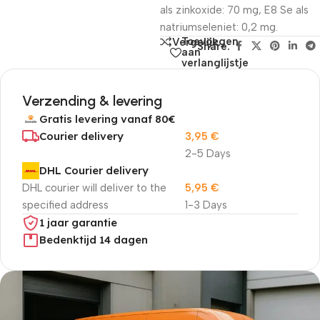
als zinkoxide: 70 mg, E8 Se als
natriumseleniet: 0,2 mg.
Toevoegen
Vergelijk
Share:
aan
verlanglijstje
Verzending & levering
Gratis levering vanaf 80€
Courier delivery
3,95
€
2-5 Days
DHL Courier delivery
DHL courier will deliver to the
5,95
€
specified address
1-3 Days
1 jaar garantie
Bedenktijd 14 dagen