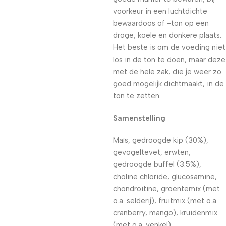
voorkeur in een luchtdichte
bewaardoos of -ton op een
droge, koele en donkere plaats.
Het beste is om de voeding niet
los in de ton te doen, maar deze
met de hele zak, die je weer zo
goed mogelijk dichtmaakt, in de
ton te zetten.
Samenstelling
Maïs, gedroogde kip (30%),
gevogeltevet, erwten,
gedroogde buffel (3.5%),
choline chloride, glucosamine,
chondroitine, groentemix (met
o.a. selderij), fruitmix (met o.a.
cranberry, mango), kruidenmix
(met o.a. venkel)